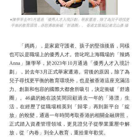
●陳學琴去年3月通過「優秀人才入境計劃」舉家遷港，除了為兒子尋找更
平衡的教育環境，亦想勇敢衝破「舒適圈」。 香港文匯報記者北山彥 攝
「媽媽」，是家庭守護者、孩子的堅強後盾，同樣
也可以是職場上的優秀人才。曾叱咤上海職場的「辣媽
Anna」陳學琴，於2023年10月通過「優秀人才入境計
劃」，於去年3月正式舉家遷港。背後的原因，除了為
兒子尋找更平衡的教育環境外，也是被香港這座充滿活
力、創新和包容的國際大都會所吸引，決定衝破「舒適
圈」。46歲的她在談笑間回顧過去一年的「港漂」生
活，在經歷了從職場精英到「歸零」再到新平台「綻
放」的蛻變，通過一年時間考取香港的相關金融牌照，
正式踏入資產管理領域，更見證兒子從學業重壓中解
放，從「內卷」到全人教育，重拾童年歡笑。