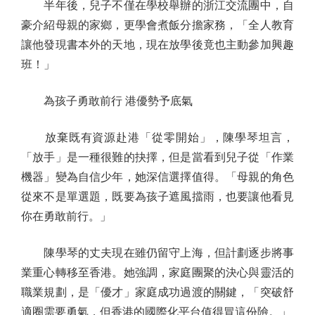
半年後，兒子不僅在學校舉辦的浙江交流團中，自
豪介紹母親的家鄉，更學會煮飯分擔家務，「全人教育
讓他發現書本外的天地，現在放學後竟也主動參加興趣
班！」
為孩子勇敢前行 港優勢予底氣
放棄既有資源赴港「從零開始」，陳學琴坦言，
「放手」是一種很難的抉擇，但是當看到兒子從「作業
機器」變為自信少年，她深信選擇值得。「母親的角色
從來不是單選題，既要為孩子遮風擋雨，也要讓他看見
你在勇敢前行。」
陳學琴的丈夫現在雖仍留守上海，但計劃逐步將事
業重心轉移至香港。她強調，家庭團聚的決心與靈活的
職業規劃，是「優才」家庭成功過渡的關鍵，「突破舒
適圈需要勇氣，但香港的國際化平台值得冒這份險。」