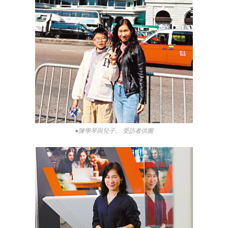
●陳學琴與兒子。 受訪者供圖