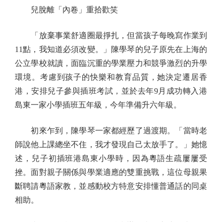
兒脫離「內卷」重拾歡笑
「放棄事業舒適圈最掙扎，但當孩子每晚寫作業到
11點，我知道必須改變。」陳學琴的兒子原先在上海的
公立學校就讀，面臨沉重的學業壓力和競爭激烈的升學
環境。考慮到孩子的快樂和教育品質，她決定遷居香
港，安排兒子參與插班考試，並於去年9月成功轉入港
島東一家小學插班五年級，今年準備升六年級。
初來乍到，陳學琴一家都經歷了過渡期。「當時老
師說他上課總坐不住，我才發現自己太放手了。」她憶
述，兒子初插班港島東小學時，因為粵語生疏屢屢受
挫。面對親子關係與學業適應的雙重挑戰，這位母親果
斷聘請粵語家教，並感動校方特意安排懂普通話的同桌
相助。