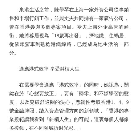
來港生活之前，陳學琴在上海一家外資公司從事銷
售和市場行銷工作，並與丈夫共同擁有一家廣告公司，
曾在香港參與多個專案項目。褪去上海外企高管的頭
銜，她將移居視為「18歲再出發」，擠地鐵、住蝸居、
從依賴駕車到熟稔港鐵線路，已經成為她生活的一部
分。
適應港式效率 享受斜槓人生
在需要學會適應「港式效率」的同時，她認為，關
鍵在於「心態要放正」，要有「歸零」和不斷學習的態
度，以及突破舒適圈的決心，憑韌性考取香港1、4、9
號金融牌照，踏入資產管理方向的新領域，「香港的專
業規範讓我看到『斜槓人生』的可能，這裏每個人都像
多棱鏡，在不同領域折射光彩。」