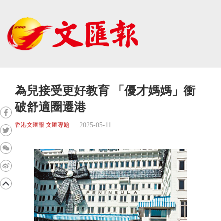
為兒接受更好教育 「優才媽媽」衝
破舒適圈遷港
2025-05-11
香港文匯報 文匯專題