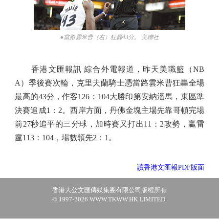
●當路雲米曹（右）狂轟43分。 美聯社
香港文匯報訊 綜合外電報道，昨天美職籃（NB
A）季後賽次輪，克里夫蘭騎士憑當路雲米曹狂轟全場
最高的43分，作客126：104大勝印第安納溜馬，東區準
決賽追成1：2。西岸方面，丹佛金塊主場先靠哥頓完場
前27秒追平的三分球，加時賽又打出11：2攻勢，贏雷
霆113：104，場數領先2：1。
讀香港文匯報PDF版面
香港大公文匯傳媒集團有限公司版權所有
© 1997-2026 WWW.TKWW.HK LIMITED.