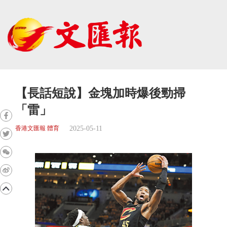
【長話短說】金塊加時爆後勁掃
「雷」
2025-05-11
香港文匯報 體育