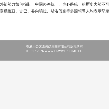
外部勢力如何搗亂，中國終將統一、也必將統一的歷史大勢不
塞爾維亞、古巴、委內瑞拉、斯洛伐克等多國領導人均表示堅
香港大公文匯傳媒集團有限公司版權所有
© 1997-2026 WWW.TKWW.HK LIMITED.