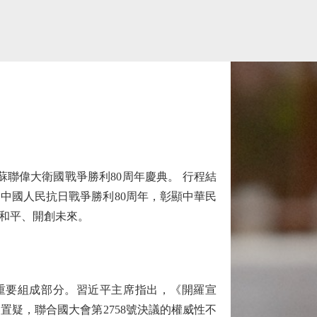
聯偉大衛國戰爭勝利80周年慶典。 行程結
中國人民抗日戰爭勝利80周年，彰顯中華民
和平、開創未來。
要組成部分。習近平主席指出，《開羅宣
疑，聯合國大會第2758號決議的權威性不