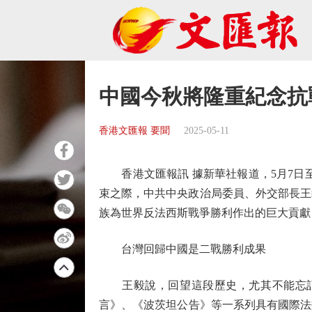
中國今秋將隆重紀念抗
香港文匯報 要聞
2025-05-11
香港文匯報訊 據新華社報道，5月7日至
束之際，中共中央政治局委員、外交部長王
族為世界反法西斯戰爭勝利作出的巨大貢獻
台灣回歸中國是二戰勝利成果
王毅說，回望這段歷史，尤其不能忘記
言》、《波茨坦公告》等一系列具有國際法