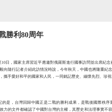
戰勝利80周年
10日，國家主席習近平應邀對俄羅斯進行國事訪問並出席紀念蘇
毅向隨行記者介紹此訪情況時說，今年秋天，中國也將隆重紀念
，攜手愛好和平的國家和人民，一同銘記歷史、緬懷先烈、珍視
的是，台灣回歸中國正是二戰的勝利成果，是戰後國際秩序重
效力的文件都確認了中國對台灣的主權，其歷史和法理事實不容置