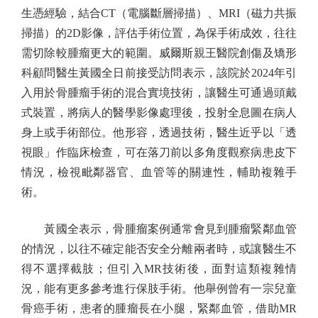
生憑經驗，結合CT（電腦斷層掃描）、MRI（磁力共振
掃描）的2D影像，評估手術位置，為保手術成效，往往
需切除較腫瘤更大的範圍。威爾斯親王醫院創傷及矯形
科顧問醫生黃國全日前接受訪問表示，該院於2024年引
入用於骨腫瘤手術的混合實境技術，讓醫生可通過頭戴
式裝置，將病人的醫學影像處理後，投射全息圖在病人
身上或手術部位。他形容，透過技術，醫生近乎以「透
視眼」作臨床檢查，可在落刀前以多角度觀察病患皮下
情況，檢視毗鄰器官、血管等的關連性，輔助複雜手
術。
黃國全表示，骨腫瘤案例通常會見到腫瘤緊鄰血管
的情況，以往不確定能否安全分離兩者時，或讓醫生不
得不選擇截肢；但引入MR技術後，面對這類複雜情
況，能有更多參考進行保肢手術。他舉例曾有一宗兒童
骨癌手術，患者的腫瘤長在小腿，緊鄰血管，借助MR