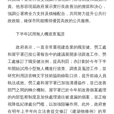
責。他形容現屆政府展示實行良政善治的擔當和決心，
強調公署將全力支持及積極配合，共同努力提升公共行
政效能，確保市民能獲得優質高效的公共服務。
下半年試用無人機巡查蒐證
政府表示，一直非常重視建造業的職安健。勞工處
和屋宇署已按公署報告中的建議展開多項跟進工作。勞
工處修訂了職安健法例，提高刑罰；亦計劃於今年下半
年開始試用小型無人機進行巡查、調查及蒐證工作，並
研究利用語音轉文字技術協助錄取口供，提升前線人員
執法成效。勞工處和屋宇署已加強溝通協作，並已改善
部門之間的轉介機制。屋宇署已於今年初改善個案處理
的內部監察制度及加快處理過往被遺漏的個案，並正檢
視降低紀律處分門檻，以加強阻嚇作用。此外，政府會
在明年上半年向立法會提交修訂《建築物條例》的草