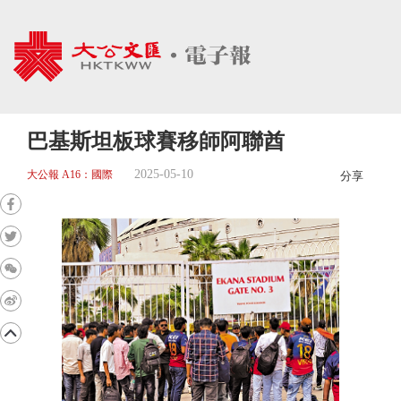
巴基斯坦板球賽移師阿聯酋
2025-05-10
大公報 A16：國際
分享