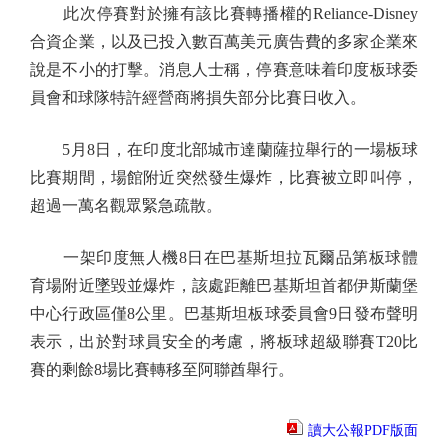
此次停賽對於擁有該比賽轉播權的Reliance-Disney
合資企業，以及已投入數百萬美元廣告費的多家企業來
說是不小的打擊。消息人士稱，停賽意味着印度板球委
員會和球隊特許經營商將損失部分比賽日收入。
5月8日，在印度北部城市達蘭薩拉舉行的一場板球
比賽期間，場館附近突然發生爆炸，比賽被立即叫停，
超過一萬名觀眾緊急疏散。
一架印度無人機8日在巴基斯坦拉瓦爾品第板球體
育場附近墜毀並爆炸，該處距離巴基斯坦首都伊斯蘭堡
中心行政區僅8公里。巴基斯坦板球委員會9日發布聲明
表示，出於對球員安全的考慮，將板球超級聯賽T20比
賽的剩餘8場比賽轉移至阿聯酋舉行。
讀大公報PDF版面