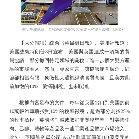
圖：根據協議，英國將購買價值100億美元的波音飛機。\法新社
【大公報訊】綜合《華爾街日報》、美聯社報道：
美國總統特朗普8日宣布，美國與英國達成一項新的貿
易協議，部分撤回特定領域的關稅，進一步擴大雙方產
品的市場准入。然而，專家直言，該協議範圍廣泛，細
節卻相當有限，象徵性大過於經濟實質意義，且美方此
前加徵的10%「對等關稅」也未取消。
根據白宮發布的文件，每年從英國出口到美國的前
10萬輛汽車將按照10%的稅率徵稅，超過部分則按25%
的稅率徵稅。英國將削減或取消非關稅壁壘，對美國牛
肉、乙醇、穀物等產品及一些工業產品擴大市場准入。
此外，英國航空母公司IAG計劃購買價值100億美元的