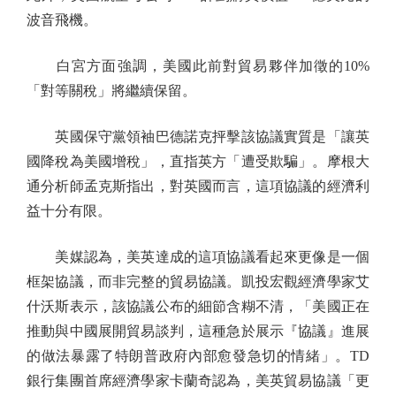
波音飛機。
白宮方面強調，美國此前對貿易夥伴加徵的10%
「對等關稅」將繼續保留。
英國保守黨領袖巴德諾克抨擊該協議實質是「讓英
國降稅為美國增稅」，直指英方「遭受欺騙」。摩根大
通分析師孟克斯指出，對英國而言，這項協議的經濟利
益十分有限。
美媒認為，美英達成的這項協議看起來更像是一個
框架協議，而非完整的貿易協議。凱投宏觀經濟學家艾
什沃斯表示，該協議公布的細節含糊不清，「美國正在
推動與中國展開貿易談判，這種急於展示『協議』進展
的做法暴露了特朗普政府內部愈發急切的情緒」。TD
銀行集團首席經濟學家卡蘭奇認為，美英貿易協議「更