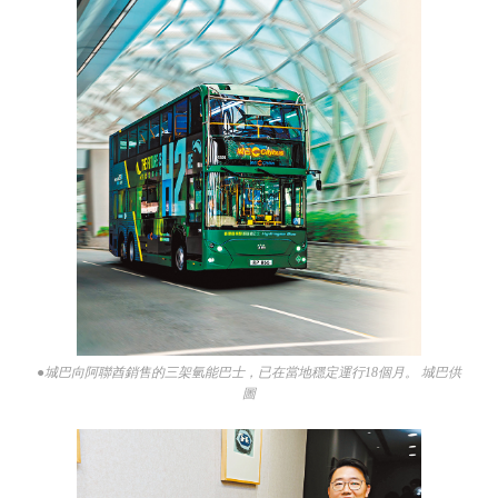
●城巴向阿聯酋銷售的三架氫能巴士，已在當地穩定運行18個月。 城巴供
圖