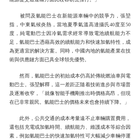
被問及氫能巴士在新能源車輛中的競爭力，張堃
指，中東氣候炎熱，當地夏季氣溫高達攝氏40度至50
度，純電動巴士因冷氣需求經常導致電池續航能力不
足，氫能巴士憑藉高效的續航能力和快速加氫特性，成
為更適宜的解決方案。同時，中國內地的氫能產業在技
術與供應鏈方面已具全球領先優勢。
然而，氫能巴士的初始成本仍高於傳統燃油車與電
動巴士。張堃解釋，這一差距正隨着技術進步與市場普
及逐漸收窄，「就像智能手機剛推出時價格高昂，但現
在已非常親民。氫能巴士的價格未來也會持續下降。」
此外，公共交通的成本考量遠不止車輛購置費用，
還包括充電或加氫時間、續航能力、維護成本等綜合因
素，例如氫能巴士的快速加氫特性可大幅減少車輛停運