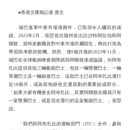
●香港文匯報記者 唐文
城巴進軍中東市場僅兩年，已取得令人矚目的成
績。2023年2月，張堃首次隨特首出訪沙特阿拉伯和阿
聯酋，當時多數團員對中東市場尚屬陌生，將此行視為
學習與考察的契機。然而，僅9個月後的2023年11月，
城巴在全球氣候峰會期間就與阿聯酋達成協議，向阿布
扎比提供首批三輛氫能巴士，包括一輛雙層巴士、一輛
單層巴士及一輛旅遊巴士。這批巴士已在阿布扎比運行
近18個月，成為當地綠色交通規劃的重要組成部分。
「如果大家有機會去阿布扎比，其實阿聯酋全國就只有
一架雙層巴士，就是現在運行的這架氫能巴士。」張堃
說。
「我們與阿布扎比的運輸部門（ITC）合作，參與