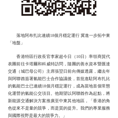
落地阿布扎比連續18個月穩定運行 冀進一步拓中東
「地盤」
香港特區行政長官李家超今日（10日）率領商貿代
表團前往卡塔爾和科威特訪問，隨團的善水資本暨匯達
交通（城巴母公司）主席張堃日前向傳媒透露，繼去年
與阿聯酋簽署氫能巴士合作協議後，首批進駐阿布扎比
的氫能巴士已連續18個月穩定運行，成為當地首個常態
化運營的氫能公交項目。他期望以阿聯酋作為起點，將
新能源交通解決方案推廣至中東其他地區，「香港的角
色從來不是量的競爭，而是質的提升。我們的專業服務
與國際視野是最大的競爭力。」