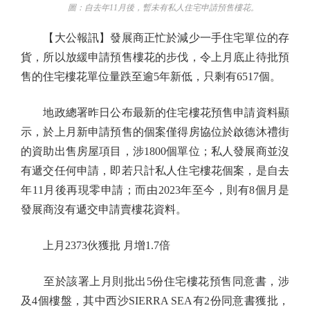
圖：自去年11月後，暫未有私人住宅申請預售樓花。
【大公報訊】發展商正忙於減少一手住宅單位的存
貨，所以放緩申請預售樓花的步伐，令上月底止待批預
售的住宅樓花單位量跌至逾5年新低，只剩有6517個。
地政總署昨日公布最新的住宅樓花預售申請資料顯
示，於上月新申請預售的個案僅得房協位於啟德沐禮街
的資助出售房屋項目，涉1800個單位；私人發展商並沒
有遞交任何申請，即若只計私人住宅樓花個案，是自去
年11月後再現零申請；而由2023年至今，則有8個月是
發展商沒有遞交申請賣樓花資料。
上月2373伙獲批 月增1.7倍
至於該署上月則批出5份住宅樓花預售同意書，涉
及4個樓盤，其中西沙SIERRA SEA有2份同意書獲批，