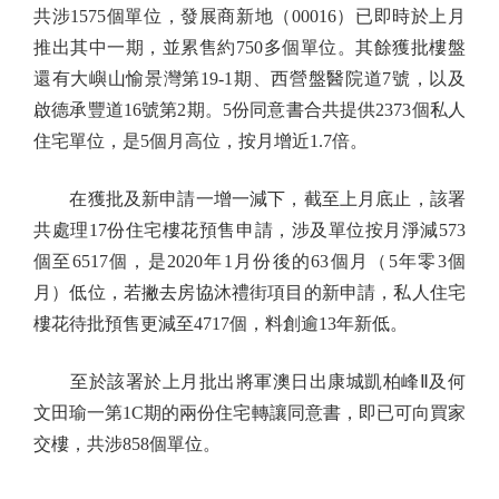
共涉1575個單位，發展商新地（00016）已即時於上月
推出其中一期，並累售約750多個單位。其餘獲批樓盤
還有大嶼山愉景灣第19-1期、西營盤醫院道7號，以及
啟德承豐道16號第2期。5份同意書合共提供2373個私人
住宅單位，是5個月高位，按月增近1.7倍。
在獲批及新申請一增一減下，截至上月底止，該署
共處理17份住宅樓花預售申請，涉及單位按月淨減573
個至6517個，是2020年1月份後的63個月（5年零3個
月）低位，若撇去房協沐禮街項目的新申請，私人住宅
樓花待批預售更減至4717個，料創逾13年新低。
至於該署於上月批出將軍澳日出康城凱柏峰Ⅱ及何
文田瑜一第1C期的兩份住宅轉讓同意書，即已可向買家
交樓，共涉858個單位。