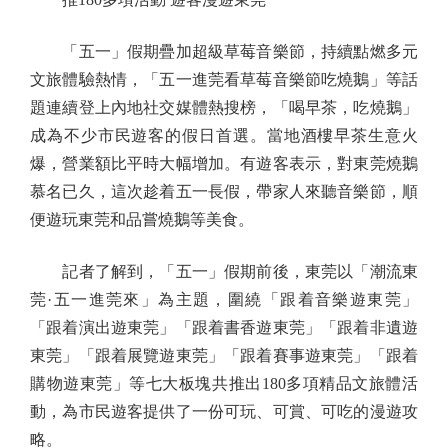
「五一」假期疊加超級草莓音樂節，持續點燃多元
文旅體驗熱情，「五一進莞看草莓音樂節吃燒鵝」等話
題連續登上內地社交媒體熱搜榜，「喝早茶，吃燒鵝」
成為不少市民遊客的假日首選。當地酒樓早茶生意火
爆，營業額比平時大幅增加。有遊客表示，對東莞燒鵝
慕名已久，這次趁着五一長假，帶家人來聽音樂節，順
便遊玩東莞和品嘗燒鵝等美食。
記者了解到，「五一」假期前後，東莞以「潮流東
莞·五一進莞來」為主題，圍繞「跟着音樂遊東莞」
「跟着演出遊東莞」「跟着書香遊東莞」「跟着非遺遊
東莞」「跟着展覽遊東莞」「跟着賽事遊東莞」「跟着
購物遊東莞」等七大板塊共推出180多項精品文旅體活
動，為市民遊客提供了一份可玩、可賞、可吃的漫遊攻
略。