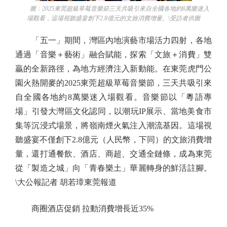
圖：2025東莞超級草莓音樂節三天共吸引來自全國各地約8萬樂迷入
場觀看，這場視聽盛宴創下2.8億元的文旅消費增量。\受訪者供圖
「五一」期間，灣區內地演藝市場活力四射，各地
通過「音樂＋藝術」融合賦能，探索「文旅＋消費」雙
贏的全新路徑，為地方經濟注入新動能。在東莞虎門公
園火熱開麥的2025東莞超級草莓音樂節，三天共吸引來
自全國各地約8萬樂迷入場觀看。音樂節以「粵語專
場」引發大灣區文化認同，以潮玩IP展示、當地美食市
集等沉浸式場景，將嶺南煙火氣注入潮流基因。這場視
聽盛宴不僅創下2.8億元（人民幣，下同）的文旅消費增
量，還打通餐飲、酒店、商超、交通全鏈條，成為東莞
從「製造之城」向「青春樂土」華麗轉身的鮮活註腳。
\大公報記者 胡若璋東莞報道
商圈酒店促銷 拉動消費增長近35%