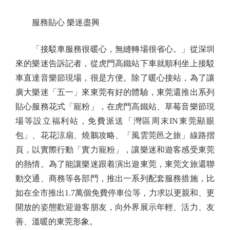
服務貼心 樂迷盡興
「接駁車服務很暖心，無縫轉場很省心。」從深圳
來的樂迷告訴記者，從虎門高鐵站下車就順利坐上接駁
車直達音樂節現場，很是方便。除了暖心接站，為了讓
廣大樂迷「五一」來東莞有好的體驗，東莞還推出系列
貼心服務花式「寵粉」，在虎門高鐵站、草莓音樂節現
場等設立福利站，免費派送「灣區周末IN東莞顯眼
包」、花花涼扇、燒鵝攻略、「風雲莞邑之旅」線路摺
頁，以實際行動「實力寵粉」，讓樂迷和遊客感受東莞
的熱情。為了能讓樂迷跟着演出遊東莞，東莞文旅還聯
動交通、商務等各部門，推出一系列配套服務措施，比
如在全市推出1.7萬個免費停車位等，力求以更親和、更
開放的姿態歡迎遊客朋友，向外界展示年輕、活力、友
善、溫暖的東莞形象。