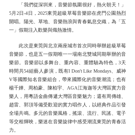
「我們從深圳來，音樂節氛圍很好，熱火朝天！」
5月2日-4日，2025東莞超級草莓音樂節在虎門公園熱烈
開唱。陽光、草地、音樂熱浪與青春氣息交織，為「五
一」假期注入歡樂與熾熱激情。
此次是東莞與北京兩座城市首次同時舉辦超級草莓
音樂節，也是五一假期唯一一場南北雙城同期舉辦的音
樂節。音樂節以多舞台、重內容、重體驗為特色，3天
時間共54組藝人參演，既有I Don't Like Mondays、威神
V等國際知名音樂組合，帶來國際化的音樂潮流；也有
楊千嬅、周柏豪、陳柏宇、AGA江海迦等大灣區實力音
樂人，用粵語金曲傳遞大灣區音樂魅力；還有周傳雄、
趙雷、郭頂等備受歡迎的實力唱作人，以經典作品引發
全場共鳴。多元的音樂風格，搖滾、流行、民謠、電子
等交相輝映，樂迷在音樂旋律中感受潮流東莞的青春活
力。