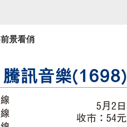
樂前景看俏