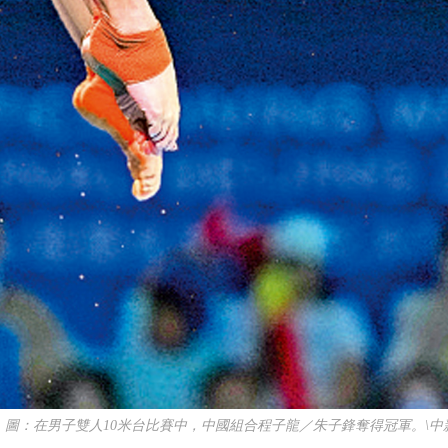
：在男子雙人10米台比賽中，中國組合程子龍／朱子鋒奪得冠軍。\中