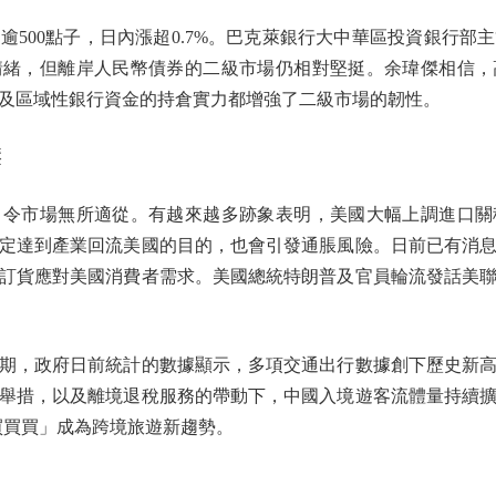
00點子，日內漲超0.7%。巴克萊銀行大中華區投資銀行部
情緒，但離岸人民幣債券的二級市場仍相對堅挺。余瑋傑相信，
及區域性銀行資金的持倉實力都增強了二級市場的韌性。
壓
市場無所適從。有越來越多跡象表明，美國大幅上調進口關
定達到產業回流美國的目的，也會引發通脹風險。日前已有消
訂貨應對美國消費者需求。美國總統特朗普及官員輪流發話美
，政府日前統計的數據顯示，多項交通出行數據創下歷史新高
舉措，以及離境退稅服務的帶動下，中國入境遊客流體量持續
買買買」成為跨境旅遊新趨勢。