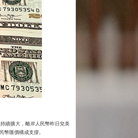
持續擴大，離岸人民幣昨日兌美
人民幣匯價構成支撐。