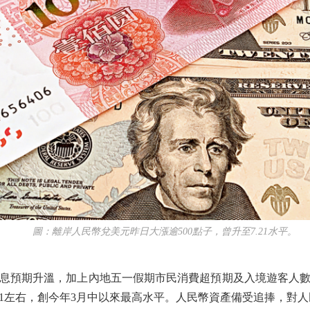
圖：離岸人民幣兌美元昨日大漲逾500點子，曾升至7.21水平。
預期升溫，加上內地五一假期市民消費超預期及入境遊客人數
7.21左右，創今年3月中以來最高水平。人民幣資產備受追捧，對