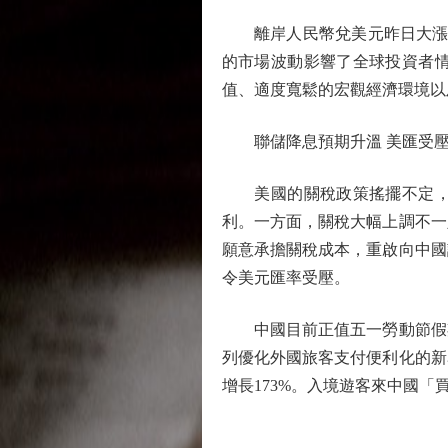
離岸人民幣兌美元昨日大漲逾5
的市場波動影響了全球投資者
值、適度寬鬆的宏觀經濟環境以
聯儲降息預期升溫 美匯受
美國的關稅政策搖擺不定，令
利。一方面，關稅大幅上調不一
願意承擔關稅成本，重啟向中國
令美元匯率受壓。
中國目前正值五一勞動節假期
列優化外國旅客支付便利化的新
增長173%。入境遊客來中國「