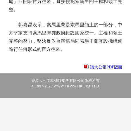
處」並開展官方往來，直接侵犯索馬里的主權和領土完
整。
郭嘉昆表示，索馬里蘭是索馬里領土的一部分，中
方堅定支持索馬里聯邦政府維護國家統一、主權和領土
完整的努力，堅決反對台灣當局同索馬里蘭互設機構或
進行任何形式的官方往來。
讀大公報PDF版面
香港大公文匯傳媒集團有限公司版權所有
© 1997-2026 WWW.TKWW.HK LIMITED.