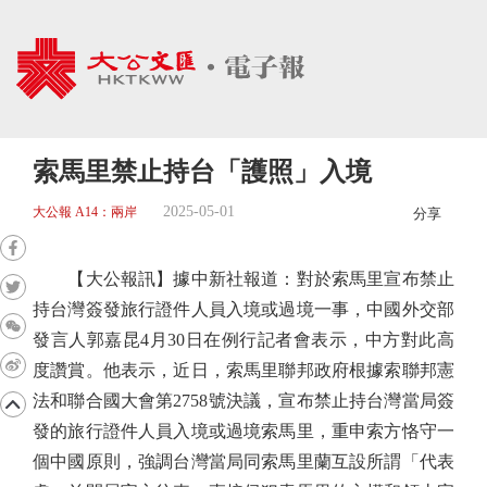
索馬里禁止持台「護照」入境
2025-05-01
大公報 A14：兩岸
分享
【大公報訊】據中新社報道：對於索馬里宣布禁止
持台灣簽發旅行證件人員入境或過境一事，中國外交部
發言人郭嘉昆4月30日在例行記者會表示，中方對此高
度讚賞。他表示，近日，索馬里聯邦政府根據索聯邦憲
法和聯合國大會第2758號決議，宣布禁止持台灣當局簽
發的旅行證件人員入境或過境索馬里，重申索方恪守一
個中國原則，強調台灣當局同索馬里蘭互設所謂「代表