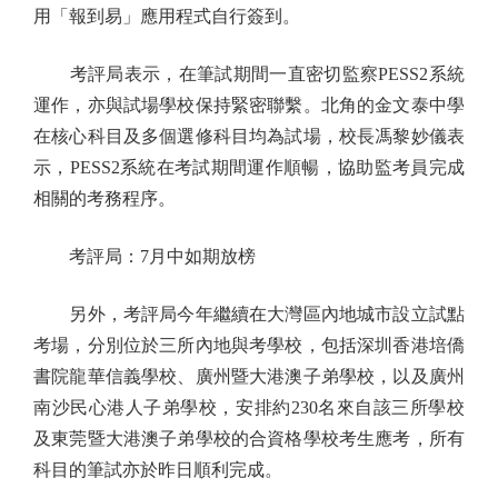
用「報到易」應用程式自行簽到。
考評局表示，在筆試期間一直密切監察PESS2系統
運作，亦與試場學校保持緊密聯繫。北角的金文泰中學
在核心科目及多個選修科目均為試場，校長馮黎妙儀表
示，PESS2系統在考試期間運作順暢，協助監考員完成
相關的考務程序。
考評局：7月中如期放榜
另外，考評局今年繼續在大灣區內地城市設立試點
考場，分別位於三所內地與考學校，包括深圳香港培僑
書院龍華信義學校、廣州暨大港澳子弟學校，以及廣州
南沙民心港人子弟學校，安排約230名來自該三所學校
及東莞暨大港澳子弟學校的合資格學校考生應考，所有
科目的筆試亦於昨日順利完成。