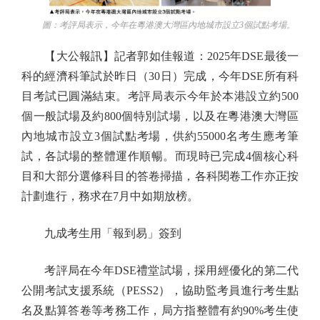
圖：考評局表示，今年在粵港澳大灣區內地城市設立3個試點考場。
【大公報訊】記者郭如佳報道：2025年DSE最後一
科的經濟科筆試於昨日（30日）完成，今年DSE所有科
目考試已圓滿結束。考評局表示今年於本港設立約500
個一般試場及約800個特別試場，以及在粵港澳大灣區
內地城市設立3個試點考場，供約55000名考生應考筆
試，各試場的整體運作順暢。而現時已完成4個核心科
目和大部分選修科目的答卷掃描，各科閱卷工作亦正按
計劃進行，務求在7月中如期放榜。
九成考生用「報到易」簽到
考評局在今年DSE禮堂試場，採用經優化的第二代
公開考試支援系統（PESS2），協助監考員進行考生點
名及點算答卷等考務工作，局方指整體有約90%考生使