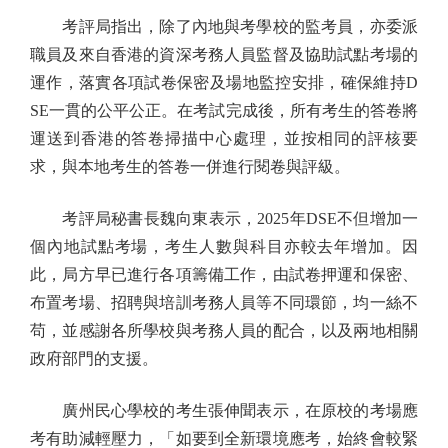
考評局指出，除了內地與考學校的監考員，亦委派
職員及來自香港的資深考務人員監督及協助試點考場的
運作，落實各項試卷保密及場地監控安排，確保維持D
SE一貫的公平公正。在考試完成後，所有考生的答卷將
運送到香港的答卷掃描中心處理，並按相同的評核要
求，與本地考生的答卷一併進行閱卷與評級。
考評局秘書長魏向東表示，2025年DSE不但增加一
個內地試點考場，考生人數與科目亦較去年增加。因
此，局方早已進行各項籌備工作，由試卷押運和保密、
布置考場、招聘與培訓考務人員等不同環節，均一絲不
苟，並感謝各所學校與考務人員的配合，以及兩地相關
政府部門的支援。
廣州民心學校的考生張伸聞表示，在原校的考場應
考有助減輕壓力，「如要到全新環境應考，始終會較緊