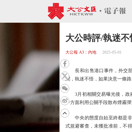
大公時評/執迷
大公報 A3：內地
2025-05-01
長和出售港口事件，外交部和
聞，執迷不悟，如果決意一條路
3月初相關交易曝光後，政府
一方面利用公關手段散布煙霧彈
中央的態度自始至終都是非常
式規避審查，未獲批准前，不得