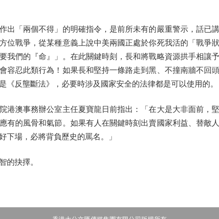
出「兩個不得」的明確指令，是前所未有的嚴重警示，話已講
方位戰爭，從某種意義上說中美兩國正處於你死我活的「戰爭
要我們的『命』」。在此關鍵時刻，長和將戰略資源拱手相讓
會容忍此類行為！如果長和堅持一條路走到黑、不撞南牆不回
是《反壟斷法》，必要時涉及國家安全的法律都是可以使用的。
港澳事務辦公室主任夏寶龍日前指出：「在大是大非面前，堅
應有的風骨和氣節。如果有人在關鍵時刻出賣國家利益、替敵
好下場，必將背負歷史的罵名。」
智的抉擇。