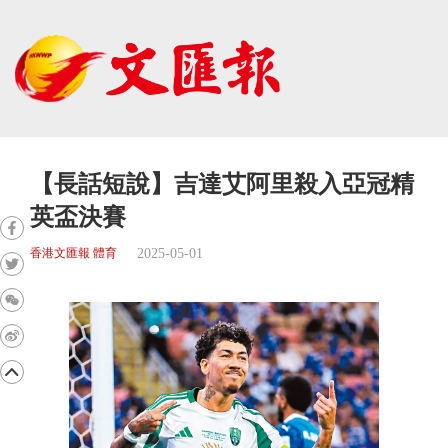
【長話短說】吉達艾阿里殺入亞冠精
英盃決賽
2025-05-01
香港文匯報 體育