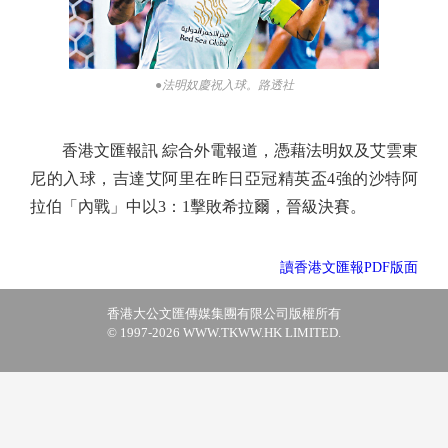
●法明奴慶祝入球。路透社
香港文匯報訊 綜合外電報道，憑藉法明奴及艾雲東
尼的入球，吉達艾阿里在昨日亞冠精英盃4強的沙特阿
拉伯「內戰」中以3：1擊敗希拉爾，晉級決賽。
讀香港文匯報PDF版面
香港大公文匯傳媒集團有限公司版權所有
© 1997-2026 WWW.TKWW.HK LIMITED.