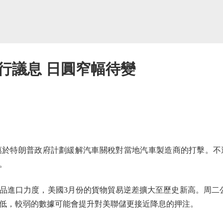
行議息 日圓窄幅待變
特朗普政府計劃緩解汽車關稅對當地汽車製造商的打擊。不
。
進口力度，美國3月份的貨物貿易逆差擴大至歷史新高。周二公
低，較弱的數據可能會提升對美聯儲更接近降息的押注。