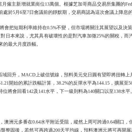
主新增就業崗位13萬個。根據芝加哥商品交易所集團的FedW
前處於5月6至7日會議前的靜默期，交易商認為這次會議上降息的
把短期利率維持在0.5%不變，但市場將關注其展望以及決
對日本來說，尤其具有破壞性的是對汽車加徵25%的關稅，而
以來的最大月度跌幅。
域回升，MACD上破信號線，預料美元兌日圓有望即將扭轉上月
1.21開始的累計跌幅計算，38.2%的反彈水平為144.15，擴展至50%
持位將會回看142及141水平，下一級則料為140關口以至138水平
元多番在0.64水平附近受阻，縱然上周可跨過0.64關口，但又
近日橫盤整固後，若然可再跨過200天平均線，預料澳洲元將可再開展