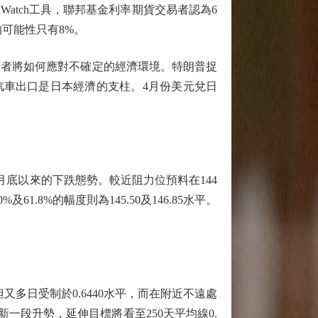
atch工具，聯邦基金利率期貨交易者認為6
可能性只有8%。
策者將如何應對不確定的經濟環境。特朗普捉
汽車出口是日本經濟的支柱。4月份美元兌日
底以來的下跌態勢。較近阻力位預料在144
及61.8%的幅度則為145.50及146.85水平。
。
多日受制於0.6440水平，而在附近不遠處
新一段升勢，延伸目標將看至250天平均線0.