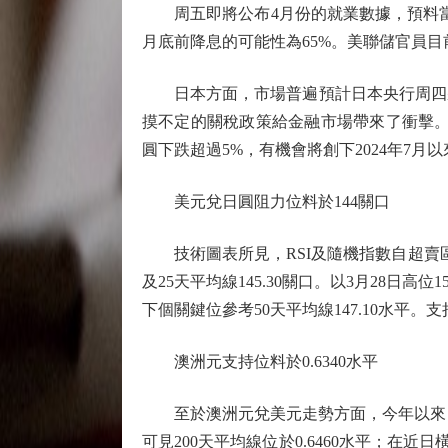
周五即將公布4月份的就業數據，預料當月僱
月底前降息的可能性為65%。美聯儲官員目
日本方面，市場普遍預計日本央行周四將會
摸不定的關稅政策給金融市場帶來了衝擊。
圓下跌超過5%，有機會將創下2024年7月
美元兌日圓阻力位料於144關口
技術圖表所見，RSI及隨機指數自超賣區
及25天平均線145.30關口。以3月28日高位15
下個關鍵位參考50天平均線147.10水平。支
澳洲元支持位料於0.6340水平
至於澳洲元兌美元走勢方面，今年以來，澳洲
可見200天平均線位於0.6460水平；在