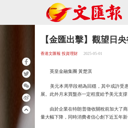
【金匯出擊】觀望日央
香港文匯報 投資理財
2025-05-01
英皇金融集團 黃楚淇
美元本周早段稍為回穩，其中或許受惠於
展。此外月末買盤亦一定程度給予美元支撐
由於企業在特朗普徵收關稅前加大了商品
量大幅下降，同時消費者信心創下近五年新