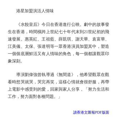
港星加盟演活人情味
《水餃皇后》今日在香港進行公映。劇中的故事發
生在香港，時間橫跨上世紀七十年代末到21世紀初的飛
速發展。惠英紅、王祖藍、薛凱琪、謝天華、袁富華、
江美儀、太保、張達明等一眾香港演員加盟其中，塑造
一個個底層鮮活又有人情味的角色，每一個都讓觀眾印
象深刻。
導演劉偉強曾執導過《無間道》，他希望觀眾在觀
看時想哭就哭，哭完再笑，這樣心情就會很舒服，再帶
上電影中感受到的愛，回家與家人分享，「努力生活和
工作，努力面對各種問題。」
讀香港文匯報PDF版面