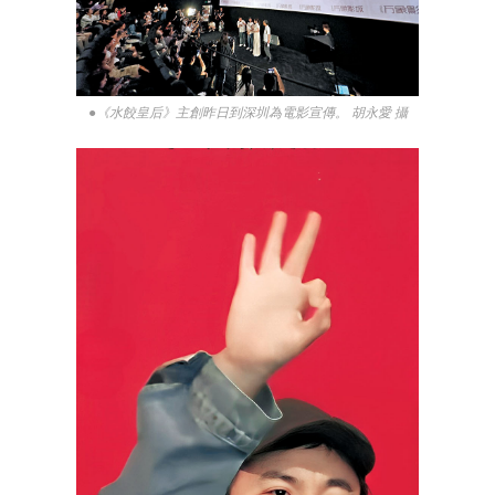
●《水餃皇后》主創昨日到深圳為電影宣傳。 胡永愛 攝