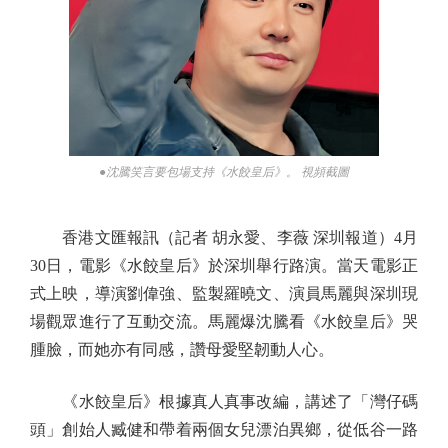
●沈騰笑言要包場支持《水餃皇后》。 視頻截圖
香港文匯報訊（記者 胡永愛、李薇 深圳報道）4月
30日，電影《水餃皇后》於深圳舉行路演。當天電影正
式上映，導演劉偉強、監製羅曉文、演員馬麗與深圳現
場觀眾進行了互動交流。馬麗爆沈騰看《水餃皇后》哭
腫臉，而她亦有同感，讚母愛堅韌動人心。
《水餃皇后》根據真人真事改編，講述了「灣仔碼
頭」創始人臧健和帶着兩個女兒漂泊異鄉，從低谷一路