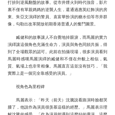
打拚到逆風翻盤的故事。從市井煙火到時代強音，影片
裏不僅有單親媽媽的逆襲人生，還通過惠英紅飾演的房
東、朱亞文演繹的警員、袁富華扮演的糖水伯等市井群
像，勾勒出改革開放初期香港普通人的奮鬥圖景。
臧健和的故事讓人不自覺地掉眼淚，而馬麗的實力
演繹讓這個角色充滿生命力，演員與角色同頻共振，得
到了全場觀眾的認可。此前在拍攝現場，很多演員看到
馬麗時感嘆馬麗演繹的臧健和不僅在外貌上相似，氣
質、氣場上也非常相像。馬麗直言這並沒有技巧，「我
實際上是一個完全靠感受的演員。」
視角色為里程碑
馬麗表示：「昨天（前天）沈騰說看路演時臉都哭
腫了，他說作為演員很羡慕這樣的經歷。」馬麗表示理
解沈騰的感受，「作為演員能遇到這麼好的導演，這麼