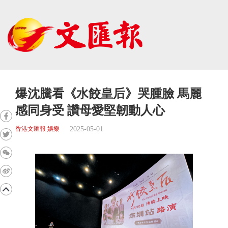
爆沈騰看《水餃皇后》哭腫臉 馬麗
感同身受 讚母愛堅韌動人心
2025-05-01
香港文匯報 娛樂