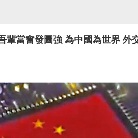
吾輩當奮發圖強 為中國為世界 外