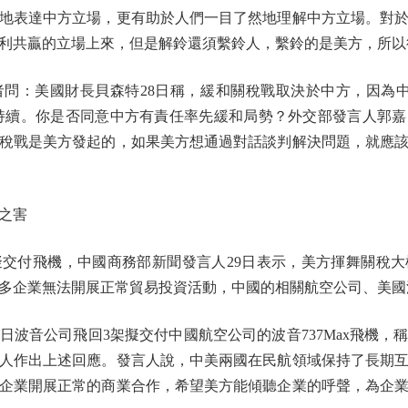
表達中方立場，更有助於人們一目了然地理解中方立場。對於
利共贏的立場上來，但是解鈴還須繫鈴人，繫鈴的是美方，所以
問：美國財長貝森特28日稱，緩和關稅戰取決於中方，因為中
可持續。你是否同意中方有責任率先緩和局勢？外交部發言人郭
稅戰是美方發起的，如果美方想通過對話談判解決問題，就應
之害
付飛機，中國商務部新聞發言人29日表示，美方揮舞關稅大
多企業無法開展正常貿易投資活動，中國的相關航空公司、美國
音公司飛回3架擬交付中國航空公司的波音737Max飛機，
人作出上述回應。發言人說，中美兩國在民航領域保持了長期
企業開展正常的商業合作，希望美方能傾聽企業的呼聲，為企