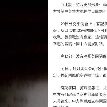
白明說，短片更加形象生動地
方希望中美雙方能夠早日回到互
29日外交部例會上，有記者
倍，所以徵收125%的關稅不
稅戰、貿易戰沒有贏家。這場關
互惠的基礎上同中方開展對話。
商務部：波音深受美國關稅
同日，針對波音公司飛回擬交
定，擾亂國際航空運輸市場，很
有記者問，據媒體報道，近日波
中方有何評論？商務部新聞發言
人員往來。中方願繼續支持兩國