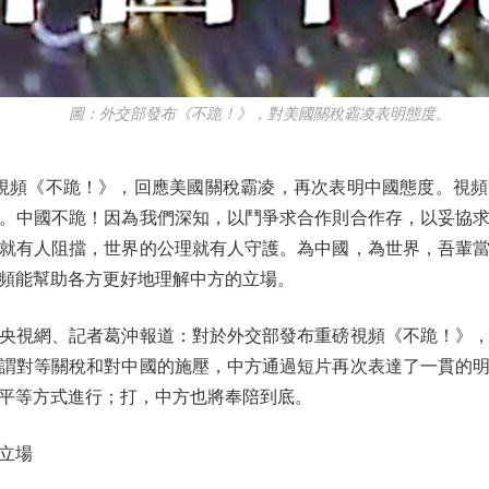
圖：外交部發布《不跪！》，對美國關稅霸凌表明態度。
視頻《不跪！》，回應美國關稅霸凌，再次表明中國態度。視頻
。中國不跪！因為我們深知，以鬥爭求合作則合作存，以妥協
就有人阻擋，世界的公理就有人守護。為中國，為世界，吾輩
頻能幫助各方更好地理解中方的立場。
視網、記者葛沖報道：對於外交部發布重磅視頻《不跪！》，
謂對等關稅和對中國的施壓，中方通過短片再次表達了一貫的
平等方式進行；打，中方也將奉陪到底。
立場