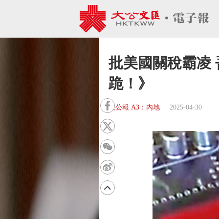
批美國關稅霸凌 
跪！》
大公報 A3：內地
2025-04-30