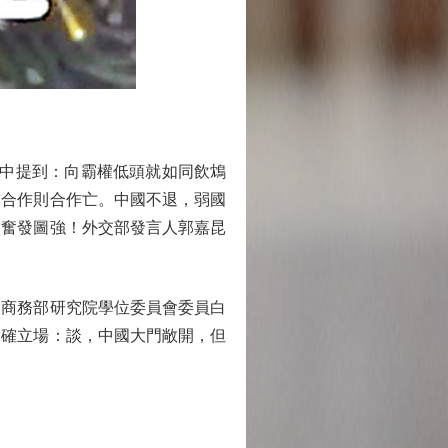
中提到：向霸權低頭就如同飲鴆
求合作則合作亡。中國不退，弱國
當奮發圖強！外交部發言人郭嘉昆
商務部研究院學位委員會委員白
明確立場：談，中國大門敞開，但