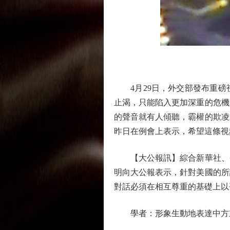
4月29日，外交部發布重磅
止渴，只能陷入更加深重的危機
的聲音就有人傾聽，霸權的欺凌
昨日在例會上表示，希望這條視
【大公報訊】綜合新華社、央
明向大公報表示，針對美國的所
對話必須在相互尊重的基礎上以
學者：形象生動地表達中方