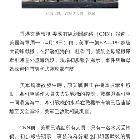
●F/A- 18E「超級大黃蜂」戰機
香港文匯報訊 美國有線新聞網絡（CNN）報道，
美國海軍周一（4月28日）稱，美軍一架F/A—18E超級
大黃蜂戰機，在部署紅海的「杜魯門」號航空母艦機庫
牽引時意外墮海沉沒。現場初步報告顯示，事件與航母
為躲避也門胡塞武裝攻擊有關。
美軍稱事故發生時，該架戰機正在機庫被牽引移
動，牽引車操作人員失去對戰機的控制，戰機與牽引車
一同滑落海中。牽引戰機的水兵在戰機墮海前已迅速撤
離至安全區域，美軍已啟動相關調查。
CNN稱，美軍已清點所有人員，只有一名水兵受輕
傷。初步報告顯示，事發時為躲避也門胡塞武裝的襲