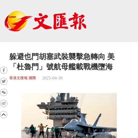
躲避也門胡塞武裝襲擊急轉向 美
「杜魯門」號航母艦載戰機墮海
2025-04-30
香港文匯報 國際