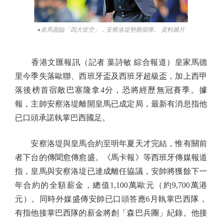
●皇馬面臨「四大皆空」，安察洛堤勢難留隊。 資料圖片
香港文匯報訊（記者 葉詩敏 綜合報道）皇家馬德
里今季失落歐聯、西班牙盃及西班牙超級盃，加上西甲
落後榜首宿敵巴塞隆拿4分，恐將經歷無冠賽季。據
報，主帥安察洛堤離開皇馬已成定局，最新有消息指他
已口頭承諾執掌巴西國足。
安察洛堤與皇馬合約至明年夏天才完結，惟有關前
者下台的傳聞愈傳愈盛。《馬卡報》等西班牙傳媒報道
指，皇馬與安察洛堤已達成離任協議，安帥將獲餘下一
年合約的全額薪金，總值1,100萬歐元（約9,700萬港
元）。同時外媒盛傳安帥已口頭答應6月執掌巴西隊，
有指他接掌巴西隊的薪金將創「森巴兵團」紀錄。他接