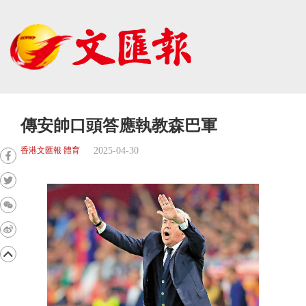
傳安帥口頭答應執教森巴軍
2025-04-30
香港文匯報 體育