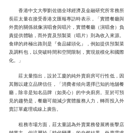
香港中文大學劉佐德全球經濟及金融研究所常務所
長莊太量在接受香港文匯報專訪時表示，「實體餐廳與
外賣的關係就像演唱會與唱片，實體餐廳（演唱會）負
責提供體驗，而外賣及預製菜（唱片）則為收入來源。
食肆的終極出路則是『食品罐頭化』，例如提供預製菜
及調料包，以突破時間和空間限制，實現規模化和國際
化。」
莊太量指出，設於工廈的純外賣廚房可行性低，因
其難以建立品牌信任，「消費者傾向選擇已知的地舖餐
廳，除非是知名品牌（如美心）的中央廚房。至於可預
見的趨勢是，餐廳可能減少實體服務人力，轉而投入外
賣訂單處理或線上廣告。
租務市場方面，莊太量認為外賣業務發展將衝擊店
舖業主，但這屬於「時代變遷」的自然結果。外賣需求