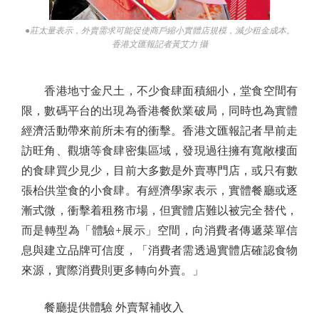
●莊太量表示，外賣需求可能促使商戶縮小實體店規模，減少租金成本。
香港文匯報記者黃艾力 攝
香港地寸金尺土，不少食肆面積細小，堂食空間有
限，數碼平台的出現為香港餐飲業破局，同時也為實體
經濟活動帶來前所未有的衝擊。香港文匯報記者早前走
訪旺角、觀塘等食肆密集區域，發現過往擁有寬敞樓面
的食肆買少見少，目前大多數是外賣專門店，或只有數
張枱供堂食的小食肆。有經濟學家表示，實體餐廳或逐
漸式微，衝擊着租務市場，但實體店難以被完全替代，
而是轉型為「體驗+展示」空間，向消費者傳遞菜單信
息與建立品牌可信度，「消費者需透過實體店確認食物
來源，實際消費則更多轉向外賣。」
餐廳提供體驗 外賣幫補收入