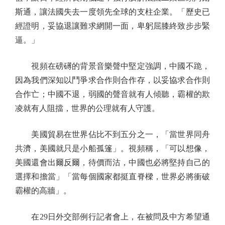
斯通，讓法國失去一度領先全球的支柱企業。「歷史已
經證明，妥協退讓難求網開一面，卑躬屈膝終致步步緊
逼。」
視頻在磅礡的背景音樂聲中堅定強調，中國不跪，
因為我們深知以鬥爭求合作則合作存，以妥協求合作則
合作亡；中國不退，弱國的聲音就有人傾聽，霸權的欺
凌就有人阻擋，世界的公理就有人守護。
美國貿易在世界佔比不到五分之一，「當世界同舟
共濟，美國就只是小船孤篷」。視頻稱，「可以想像，
美國還會出爾反爾，待價而沽，中國也必將堅持自己的
選擇和擔當」「當每個國家都挺直脊樑，世界必將衝破
霸權的高牆」。
在29日外交部例行記者會上，在被問及中方希望通