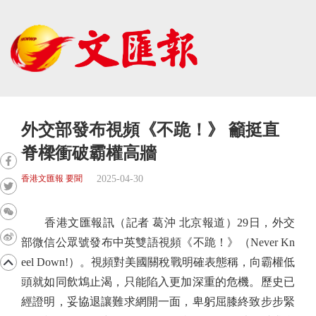
外交部發布視頻《不跪！》 籲挺直
脊樑衝破霸權高牆
2025-04-30
香港文匯報 要聞
香港文匯報訊（記者 葛沖 北京報道）29日，外交
部微信公眾號發布中英雙語視頻《不跪！》（Never Kn
eel Down!）。視頻對美國關稅戰明確表態稱，向霸權低
頭就如同飲鴆止渴，只能陷入更加深重的危機。歷史已
經證明，妥協退讓難求網開一面，卑躬屈膝終致步步緊