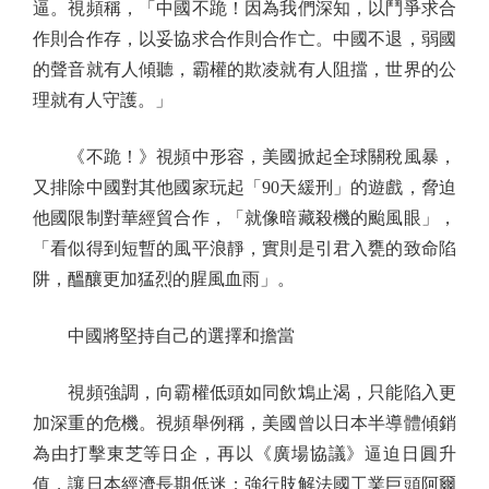
逼。視頻稱，「中國不跪！因為我們深知，以鬥爭求合
作則合作存，以妥協求合作則合作亡。中國不退，弱國
的聲音就有人傾聽，霸權的欺凌就有人阻擋，世界的公
理就有人守護。」
《不跪！》視頻中形容，美國掀起全球關稅風暴，
又排除中國對其他國家玩起「90天緩刑」的遊戲，脅迫
他國限制對華經貿合作，「就像暗藏殺機的颱風眼」，
「看似得到短暫的風平浪靜，實則是引君入甕的致命陷
阱，醞釀更加猛烈的腥風血雨」。
中國將堅持自己的選擇和擔當
視頻強調，向霸權低頭如同飲鴆止渴，只能陷入更
加深重的危機。視頻舉例稱，美國曾以日本半導體傾銷
為由打擊東芝等日企，再以《廣場協議》逼迫日圓升
值，讓日本經濟長期低迷；強行肢解法國工業巨頭阿爾