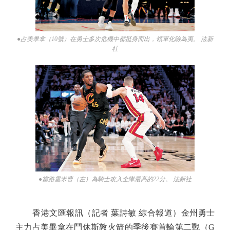
●占美畢拿（10號）在勇士多次危機中都挺身而出，領軍化險為夷。 法新
社
●當路雲米曹（左）為騎士攻入全隊最高的22分。 法新社
香港文匯報訊（記者 葉詩敏 綜合報道）金州勇士
主力占美畢拿在鬥休斯敦火箭的季後賽首輪第二戰（G