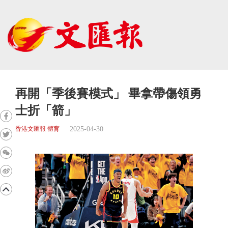
再開「季後賽模式」 畢拿帶傷領勇
士折「箭」
2025-04-30
香港文匯報 體育