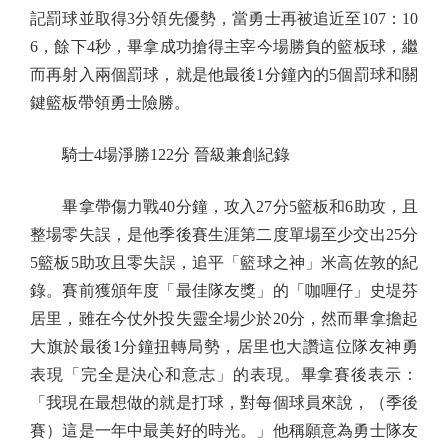
記罰球並取得3分領先優勢，當勇士再被追近至107：10
6，餘下4秒，畢拿成功搶得主宰今場勝負的籃板球，繼
而再射入兩個罰球，就是他最後1分鐘內的5個罰球和關
鍵籃板帶領勇士險勝。
騎士4場淨勝122分 晉級兼創紀錄
畢拿帶傷力戰40分鐘，攻入27分5籃板和6助攻，且
整場零失誤，是他季後賽生涯第二度單場至少交出25分
5籃板5助攻且零失誤，追平「籃球之神」米高佐敦的紀
錄。賽前獲頒年度「最佳隊友獎」的「咖喱仔」史堤芬
居里，雖在今仗外投失靈全場少於20分，然而畢拿擔起
大旗於最後1分鐘扭轉局勢，居里也大讚這位隊友神勇
表現「完全是決心和意志」的表現。畢拿賽後表示：
「我現在最想做的就是打球，對每個球員來說，（季後
賽）這是一年中最美好的時光。」他稱願意為勇士隊友