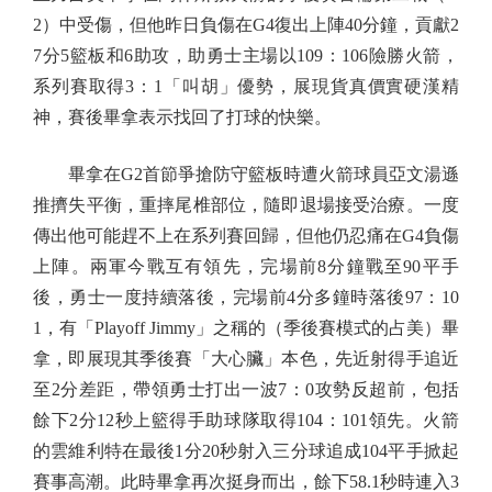
2）中受傷，但他昨日負傷在G4復出上陣40分鐘，貢獻2
7分5籃板和6助攻，助勇士主場以109：106險勝火箭，
系列賽取得3：1「叫胡」優勢，展現貨真價實硬漢精
神，賽後畢拿表示找回了打球的快樂。
畢拿在G2首節爭搶防守籃板時遭火箭球員亞文湯遜
推擠失平衡，重摔尾椎部位，隨即退場接受治療。一度
傳出他可能趕不上在系列賽回歸，但他仍忍痛在G4負傷
上陣。兩軍今戰互有領先，完場前8分鐘戰至90平手
後，勇士一度持續落後，完場前4分多鐘時落後97：10
1，有「Playoff Jimmy」之稱的（季後賽模式的占美）畢
拿，即展現其季後賽「大心臟」本色，先近射得手追近
至2分差距，帶領勇士打出一波7：0攻勢反超前，包括
餘下2分12秒上籃得手助球隊取得104：101領先。火箭
的雲維利特在最後1分20秒射入三分球追成104平手掀起
賽事高潮。此時畢拿再次挺身而出，餘下58.1秒時連入3