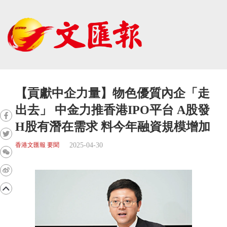
【貢獻中企力量】物色優質內企「走
出去」 中金力推香港IPO平台 A股發
H股有潛在需求 料今年融資規模增加
2025-04-30
香港文匯報 要聞