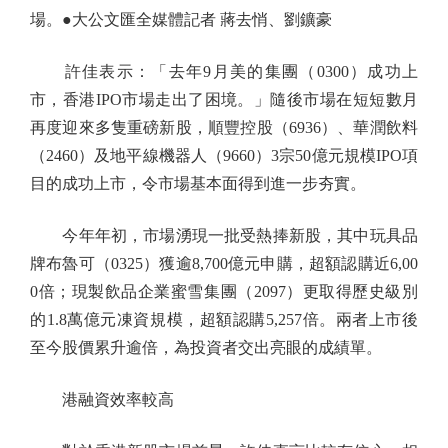
場。●大公文匯全媒體記者 蔣去悄、劉鑛豪
許佳表示：「去年9月美的集團（0300）成功上
市，香港IPO市場走出了困境。」隨後市場在短短數月
再度迎來多隻重磅新股，順豐控股（6936）、華潤飲料
（2460）及地平線機器人（9660）3宗50億元規模IPO項
目的成功上市，令市場基本面得到進一步夯實。
今年年初，市場湧現一批受熱捧新股，其中玩具品
牌布魯可（0325）獲逾8,700億元申購，超額認購近6,00
0倍；現製飲品企業蜜雪集團（2097）更取得歷史級別
的1.8萬億元凍資規模，超額認購5,257倍。兩者上市後
至今股價累升逾倍，為投資者交出亮眼的成績單。
港融資效率較高