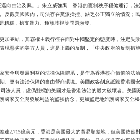
向由治及興。」朱立威強調，香港的憲制秩序穩健運行，法
。反觀美國國內，司法存在黨派操控、缺乏公正獨立的情況；
是糟糕，槍支暴力、種族歧視等問題頻發。
加團結，其霸權主義行徑在面對中國堅定的態度時，注定失敗
表現惡劣的美方人員，這是正義的反制，「中央政府的反制措
安全與發展利益的法律保障體系，是作為香港核心價值的法治
期、更有法治保障的自由營商環境。美國政客刻意詆毀香港國
司法人員，虛僞雙標的美國才是香港法治的最大破壞者。美國政
護國家安全與發展利益的堅強信念，更加堅定地維護國家安全和
達2,715億美元，香港是美國最大的貿易順差地，但美國依然