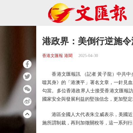
港政界：美倒行逆施令
香港文匯報 港聞
2025-04-30
香港文匯報訊 （記者 黃子龍）中共中
噬其身》的「港澳平」署名文章，一針見血
勾當。多位香港政界人士接受香港文匯報訪
國家安全與發展利益的堅強信念，更加堅定
港區全國人大代表朱立威表示，美國近期
施所謂制裁，再到加徵關稅等，這一系列行