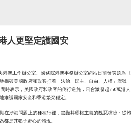
港人更堅定護國安
央港澳工作辦公室、國務院港澳事務辦公室網站日前發表題為《
地揭破美國政府和政客打着「法治、民主、自由、人權」旗號
問時表示，美國政府和政客的倒行逆施，只會激發起750萬港
地維護國家安全和香港繁榮穩定。
在涉港問題上的種種行徑，盡顯其霸權主義的醜惡嘴臉：從炮
為都是其狼子野心的體現。