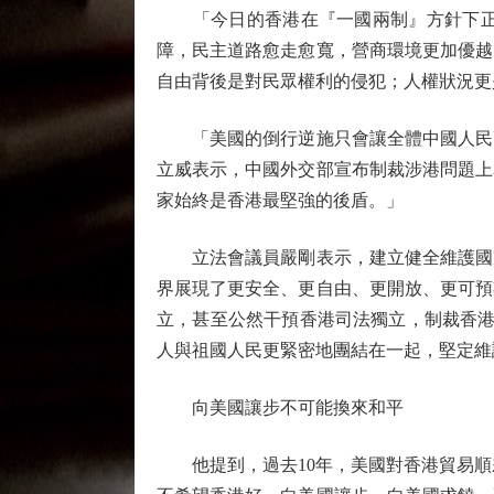
「今日的香港在『一國兩制』方針下正邁
障，民主道路愈走愈寬，營商環境更加優越
自由背後是對民眾權利的侵犯；人權狀況更
「美國的倒行逆施只會讓全體中國人民更
立威表示，中國外交部宣布制裁涉港問題上
家始終是香港最堅強的後盾。」
立法會議員嚴剛表示，建立健全維護國家
界展現了更安全、更自由、更開放、更可預
立，甚至公然干預香港司法獨立，制裁香港
人與祖國人民更緊密地團結在一起，堅定維
向美國讓步不可能換來和平
他提到，過去10年，美國對香港貿易順差