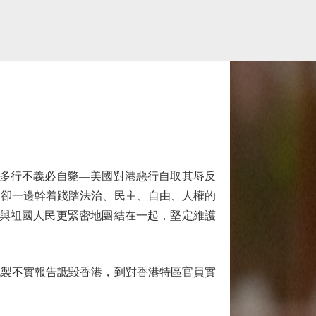
多行不義必自斃—美國對港惡行自取其辱反
，卻一邊幹着踐踏法治、民主、自由、人權的
人與祖國人民更緊密地團結在一起，堅定維護
製不實報告詆毀香港，到對香港特區官員實