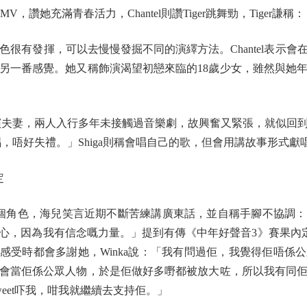
l的MV，讚她充滿青春活力，Chantel則讚Tiger跳舞勁，Tiger
色很有發揮，可以去慢慢發掘不同的演繹方法。Chantel表示
另一番感覺。她又稱飾演渴望初戀來臨的18歲少女，雖然與她
演夫妻，兩人入行多年未接觸過音樂劇，故興奮又緊張，就似回
機唱，唔好失禮。」Shiga則稱會唱自己的歌，但會用講故事形式
定
個角色，海兒笑言近期不斷苦練講廣東話，並自稱手腳不協調
心，因為我有信念嘅力量。」提到有傳《中年好聲音3》賽果內定
表感受時都會多謝她，Winka說：「我有問過佢，我覺得佢唔係
會當佢係公眾人物，於是佢做好多嘢都被放大咗，所以我有同
eet吓我，咁我就繼續去支持佢。」