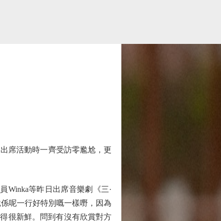
昨日出席活動時一齊受訪零尷尬，更
成員Winka等昨日出席音樂劇《三·
呢個就係呢一行好特別嘅一樣嘢，因為
面，覺得很新鮮。問到有沒有欣賞對方