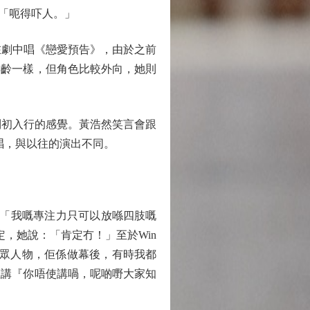
謙稱：「呃得吓人。」
會在劇中唱《戀愛預告》，由於之前
年齡一樣，但角色比較外向，她則
到初入行的感覺。黃浩然笑言會跟
獻唱，與以往的演出不同。
：「我嘅專注力只可以放喺四肢嘅
，她說：「肯定冇！」至於Win
公眾人物，佢係做幕後，有時我都
佢講『你唔使講喎，呢啲嘢大家知