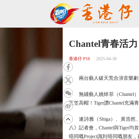
Chantel青春活力 
香港仔 P16
2025-04-30
兩台藝人破天荒合演音樂劇
無綫藝人姚焯菲（Chantel
互笠高帽！Tiger讚Chantel充
連詩雅（Shiga）、黃浩然、海兒
八》記者會，Chantel與Ti
唔同嘅Project識到唔同嘅朋