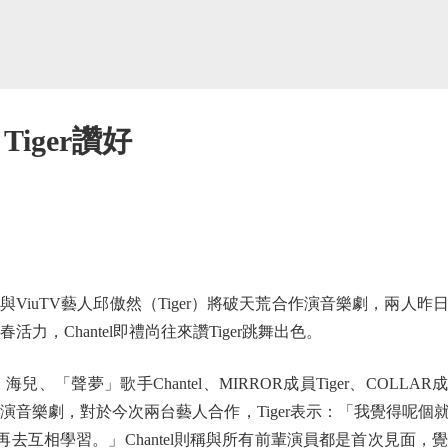
Tiger讚好
）與ViuTV藝人邱傲然（Tiger）將破天荒合作演音樂劇，兩人
滿青春活力，Chantel即禮尚往來讚Tiger跳舞出色。
、「聲夢」歌手Chantel、MIRROR成員Tiger、COLLAR
ger均首演音樂劇，對於今次兩台藝人合作，Tiger表示：「我覺得
友，再去互相學習。」Chantel則稱與所有前輩演員都是首次見