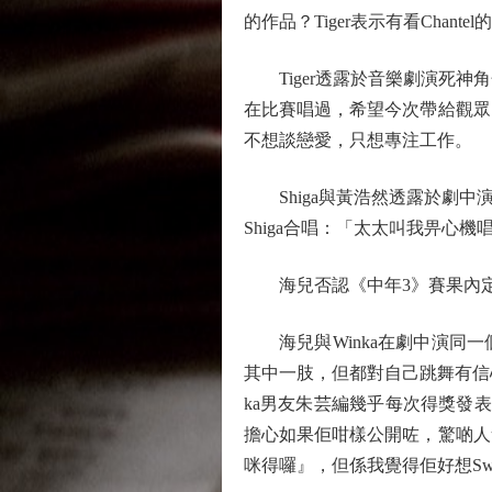
的作品？Tiger表示有看Chante
Tiger透露於音樂劇演死神角
在比賽唱過，希望今次帶給觀眾
不想談戀愛，只想專注工作。
Shiga與黃浩然透露於劇中
Shiga合唱：「太太叫我畀心
海兒否認《中年3》賽果內
海兒與Winka在劇中演同一
其中一肢，但都對自己跳舞有信
ka男友朱芸編幾乎每次得獎發
擔心如果佢咁樣公開咗，驚啲人
咪得囉』，但係我覺得佢好想Sw