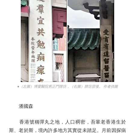
●（左圖）博愛醫院舊正門牌坊，（右圖）牌坊背後。 作者供圖
潘國森
香港號稱彈丸之地，人口稠密，吾輩老香港生於
斯、老於斯，境內許多地方其實從未踏足。月前因探病