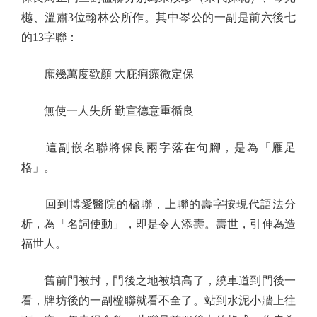
樾、溫肅3位翰林公所作。其中岑公的一副是前六後七
的13字聯：
庶幾萬度歡顏 大庇痌瘝微定保
無使一人失所 勤宣德意重循良
這副嵌名聯將保良兩字落在句腳，是為「雁足
格」。
回到博愛醫院的楹聯，上聯的壽字按現代語法分
析，為「名詞使動」，即是令人添壽。壽世，引伸為造
福世人。
舊前門被封，門後之地被填高了，繞車道到門後一
看，牌坊後的一副楹聯就看不全了。站到水泥小牆上往