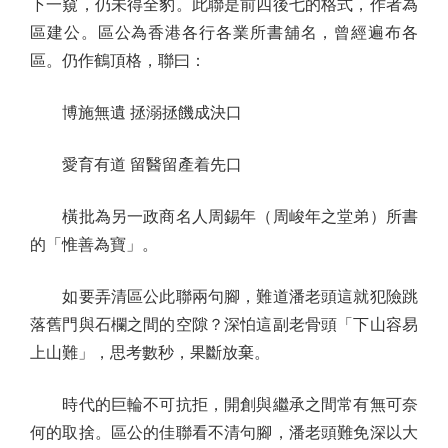
下一窺，仍未得全豹。此聯是前四後七的格式，作者為
區建公。區公為香港各行各業所書舖名，曾經遍布各
區。仍作鶴頂格，聯曰：
博施無遺 拯溺拯饑成決口
愛育有道 留醫留產着先口
橫批為另一政商名人周錫年（周峻年之堂弟）所書
的「惟善為寶」。
如要弄清區公此聯兩句腳，難道潘老頭這就犯險跳
落舊門與石欄之間的空隙？深怕這副老骨頭「下山容易
上山難」，思考數秒，果斷放棄。
時代的巨輪不可抗拒，開創與繼承之間常有無可奈
何的取捨。區公的佳聯看不清句腳，潘老頭難免深以大