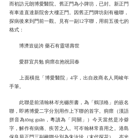
而初訪元朗博愛醫院。舊正門為小牌坊，已封。新正門
有車道直達新院舍大樓正門。因舊正門牌坊刻有楹聯，
探病後來到門前一觀。見有一副12字聯，用前五後七的
格式：
博濟豈徒誇 藥石有靈堪壽世
愛群宜共勉 痌瘝在抱祝回春
上面橫批「博愛醫院」4字，出自政商名人周峻年
手筆。
此聯是前清翰林岑光樾所書，為「鶴頂格」的嵌名
聯，即將博愛二字分別用作上下聯的首字。痌瘝（漢語
拼音為tōng guān，粵讀為「同關」）今天當然是冷僻
字，解作有病痛、疾苦之人。可岑翰林常喜用之。港島
保良局正門三副楹聯分別為朱汝珍（末代探花）、岑光