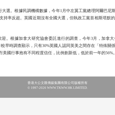
選。根據民調機構數據，今年1月中左翼工黨總理阿爾巴尼斯
.5%的支持率反超。英國近期沒有全國大選，但執政工黨首相斯塔默的
。
。根據加拿大研究協會委託進行的調查，今年3月，加拿大僅
s本月較早時調查顯示，只有30%英國人認同英美之間存在「特殊
對美國行事抱有不同程度信任，比例創新低，低於前一年的56%
香港大公文匯傳媒集團有限公司版權所有
© 1997-2026 WWW.TKWW.HK LIMITED.