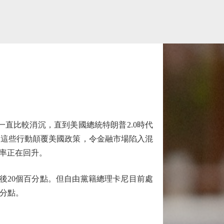
直比較消沉，直到美國總統特朗普2.0時代
。這些行動顛覆美國政策，令金融市場陷入混
率正在回升。
後20個百分點。但自由黨籍總理卡尼目前處
百分點。