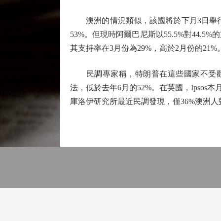
澳洲的情況類似，該國將於下月3日舉行大
53%。但現時阿爾巴尼斯以55.5%對44
其支持率在3月份為29%，高於2月份的21%
民調專家稱，特朗普在這些國家不受歡迎
法，低於去年6月的52%。在英國，Ipso
庫洛伊研究所最近民調發現，僅36%澳洲人