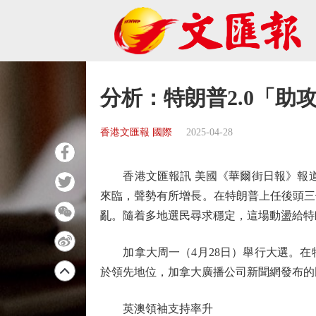
分析：特朗普2.0「助
香港文匯報 國際
2025-04-28
香港文匯報訊 美國《華爾街日報》報道，
來臨，聲勢有所增長。在特朗普上任後頭三
亂。隨着多地選民尋求穩定，這場動盪給特
加拿大周一（4月28日）舉行大選。在特
於領先地位，加拿大廣播公司新聞網發布的民
英澳領袖支持率升