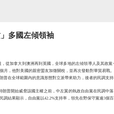
攻」多國左傾領袖
從加拿大到澳洲再到英國，全球多地的左傾領導人及其政黨一
個月，他對美國的親密盟友加徵關稅，並再次發動對華貿易戰
朗普在全球範圍內的意識形態對立派帶來助力，後者的民調支持
朗普開始威脅該國主權之前，中左翼的執政自由黨在民調中落
調結果顯示，自由黨以42.2%支持率，領先在野保守黨逾3個