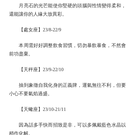
月亮石的光芒能使你堅硬的頭腦與性情變得柔和，
還能讓你的人緣大放異彩。
【處女座】23/8-22/9
本周需好好調整飲食習慣，切勿暴飲暴食，不然會
前功盡棄。
【天秤座】23/9-22/10
抽到象徵自我化身的正義牌，運氣無往不利，但要
小心不要氣焰過盛。
【天蠍座】23/10-21/11
因為話多手快而招致是非，可以多佩戴藍色水晶以
稍作化解。