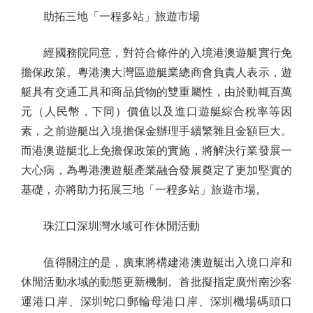
助拓三地「一程多站」旅遊市場
經國務院同意，對符合條件的入境港澳遊艇實行免
擔保政策。粵港澳大灣區遊艇業總商會負責人表示，遊
艇具有交通工具和商品貨物的雙重屬性，由於動輒百萬
元（人民幣，下同）價值以及進口遊艇綜合稅率等因
素，之前遊艇出入境擔保金辦理手續繁雜且金額巨大。
而港澳遊艇北上免擔保政策的實施，將解決行業發展一
大心病，為粵港澳遊艇產業融合發展奠定了更加堅實的
基礎，亦將助力拓展三地「一程多站」旅遊市場。
珠江口深圳灣水域可作休閒活動
值得關注的是，廣東將構建港澳遊艇出入境口岸和
休閒活動水域的動態更新機制。首批擬指定廣州南沙客
運港口岸、深圳蛇口郵輪母港口岸、深圳機場碼頭口