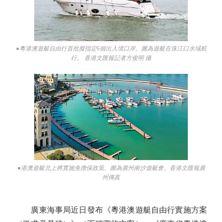
●粵港澳遊艇自由行首批擬指定6個出入境口岸。圖為遊艇在珠江口水域航
行。 香港文匯報記者方俊明 攝
●港澳遊艇北上將實施免擔保政策。圖為廣州南沙遊艇會。香港文匯報廣
州傳真
廣東海事局近日發布《粵港澳遊艇自由行實施方案