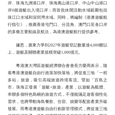
岸、珠海九洲港口岸、珠海萬山港口岸、中山中山港口
岸6個遊艇出入境口岸；而首批休閒活動水域範圍包括
珠江口水域和深圳灣水域。同時，將編制《港澳遊艇航
行指引》，推薦香港屯門口、分流角、澳門口至各口岸
的多條主要航線及航法，為港澳遊艇航行提供參考。
據悉，廣東力爭到2027年遊艇登記數量達4,000艘以
上，遊艇及關聯產業規模突破1,000億元。
粵港澳大灣區遊艇經濟聯合會會長方榮周表示，隨
着粵港澳遊艇自由行政策加快落地，將促進三地「一程
多站」旅遊，吸引高端旅遊跨境客流。譬如「百島之
市」珠海正發展「遊艇+旅遊」產業，以遊艇為載體、
串聯多個特色島嶼的旅遊方式，不僅能滿足遊客個性化
需求，也將帶動海島餐飲、住宿、娛樂等配套產業升級
發展。而粵港澳遊艇自由行創新管理模式，將促進三地