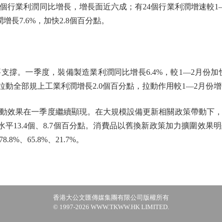
個行業利潤同比增長，增長面近六成；有24個行業利潤增速較1
增長7.6%，加快2.8個百分點。
。一季度，裝備製造業利潤同比增長6.4%，較1—2月份加快
；拉動全部規上工業利潤增長2.0個百分點，拉動作用較1—2月份增
效果在一季度繼續顯現。在大規模設備更新相關政策帶動下，
平均水平13.4個、8.7個百分點。消費品以舊換新政策加力擴圍
%、65.8%、21.7%。
香港大公文匯傳媒集團有限公司版權所有
© 1997-2026 WWW.TKWW.HK LIMITED.