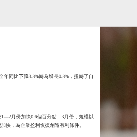
比下降3.3%轉為增長0.8%，扭轉了自
。
2月份加快0.6個百分點；3月份，規模以
持續加快，為企業盈利恢復創造有利條件。