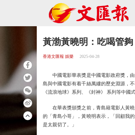
黃渤黃曉明：吃喝管夠
香港文匯報 娛樂
2025-04-28
中國電影華表獎是中國電影政府獎，由國
島與中國電影有着千絲萬縷的歷史淵源，不
《流浪地球》系列、《封神》 系列等中國
在華表獎頒獎之前，青島籍電影人黃曉明
的「青島小哥」，黃曉明表示，「回顧我的
是太親切了。」