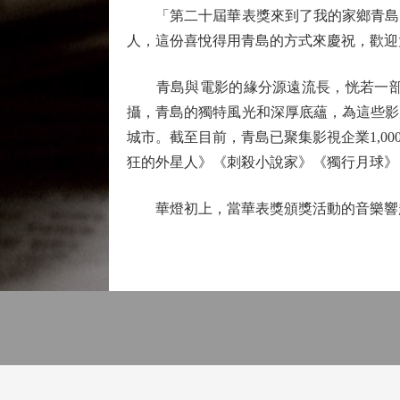
「第二十屆華表獎來到了我的家鄉青島。
人，這份喜悅得用青島的方式來慶祝，歡迎
青島與電影的緣分源遠流長，恍若一部跨
攝，青島的獨特風光和深厚底蘊，為這些影
城市。截至目前，青島已聚集影視企業1,0
狂的外星人》《刺殺小說家》《獨行月球》
華燈初上，當華表獎頒獎活動的音樂響起