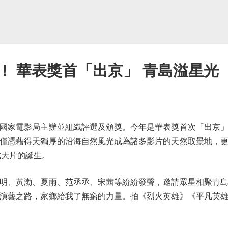
！ 華表獎首「出京」 青島溢星光
家電影局主辦並組織評選及頒獎。今年是華表獎首次「出京」
僅憑藉得天獨厚的沿海自然風光成為諸多影片的天然取景地，
式大片的誕生。
、黃渤、夏雨、范丞丞、宋茜等紛紛發聲，邀請眾星相聚青島
演藝之路，家鄉給我了無窮的力量。拍《烈火英雄》《平凡英