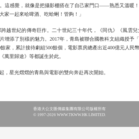
這感覺，就像是把攝影棚搭在了自己家門口——熟悉又溫暖！
大家一起來哈啤酒、吃蛤蜊！管夠！」
越世紀的傳奇巨作。二十世紀三十年代，《同仇》《風雲兒
片增添了別樣的魅力。2017年，青島被聯合國教科文組織授予
00餘家，累計接待劇組500餘個，電影票房總產出近400億元人
《萬里歸途》等都誕生於此。
，星光熠熠的青島與電影的雙向奔赴再次開始。
香港大公文匯傳媒集團有限公司版權所有
© 1997-2026 WWW.TKWW.HK LIMITED.