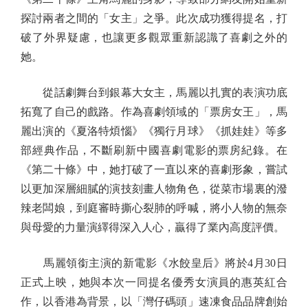
探討兩者之間的「女主」之爭。此次成功獲得提名，打
破了外界疑慮，也讓更多觀眾重新認識了喜劇之外的
她。
從話劇舞台到銀幕大女主，馬麗以扎實的表演功底
拓寬了自己的戲路。作為喜劇領域的「票房女王」，馬
麗出演的《夏洛特煩惱》《獨行月球》《抓娃娃》等多
部經典作品，不斷刷新中國喜劇電影的票房紀錄。在
《第二十條》中，她打破了一直以來的喜劇形象，嘗試
以更加深層細膩的演技刻畫人物角色，從菜市場裏的潑
辣老闆娘，到庭審時撕心裂肺的呼喊，將小人物的無奈
與母愛的力量演繹得深入人心，贏得了業內高度評價。
馬麗領銜主演的新電影《水餃皇后》將於4月30日
正式上映，她與本次一同提名優秀女演員的惠英紅合
作，以香港為背景，以「灣仔碼頭」速凍食品品牌創始