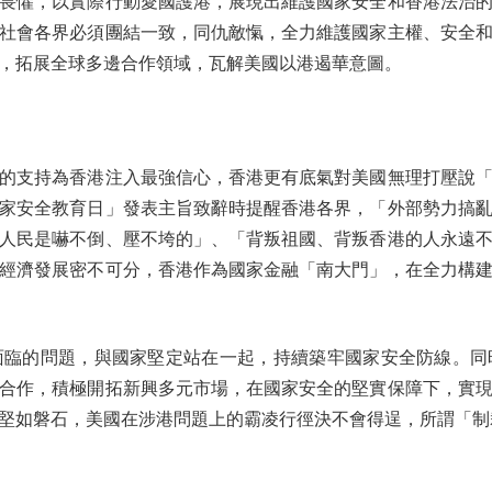
畏懼，以實際行動愛國護港，展現出維護國家安全和香港法治
社會各界必須團結一致，同仇敵愾，全力維護國家主權、安全
，拓展全球多邊合作領域，瓦解美國以港遏華意圖。
支持為香港注入最強信心，香港更有底氣對美國無理打壓說「
國家安全教育日」發表主旨致辭時提醒香港各界，「外部勢力搞
人民是嚇不倒、壓不垮的」、「背叛祖國、背叛香港的人永遠
經濟發展密不可分，香港作為國家金融「南大門」，在全力構
的問題，與國家堅定站在一起，持續築牢國家安全防線。同
合作，積極開拓新興多元市場，在國家安全的堅實保障下，實
堅如磐石，美國在涉港問題上的霸凌行徑決不會得逞，所謂「制