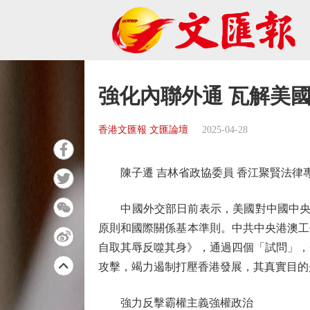
強化內聯外通 瓦解美
香港文匯報 文匯論壇
2025-04-28
陳子遷 吉林省政協委員 香江聚賢法律
中國外交部日前表示，美國對中國中央政
原則和國際關係基本準則。中共中央港澳工
自取其辱反噬其身》，通過四個「試問」，
攻擊，竭力遏制打壓香港發展，其真實目的
強力反擊霸權主義強權政治