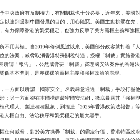
中央政府有反制權力，有關制裁也十分必要，近年來，美國對
定以達到遏制中國發展的目的，用心險惡。美國主動挑釁在先
，有力保障香港的繁榮穩定，也強力反擊了美方霸權主義和強權
用其極。自2019年修例風波以來，美國部分政客就打着「
位的法案，威脅取消香港特殊關稅待遇，授權「制裁」實施香
發表所謂「報告」，公然威脅要「制裁」審理國安法案件的香港
關係基本準則，是赤裸裸的霸權主義和強權政治的表現。
一方面以所謂「國家安全」名義肆意通過「制裁」手段打壓他
涉；另一方面卻在本國構建嚴密國安法網，徹底暴露其「強權
植代理人、製造種種亂象，到捏造「2025年香港政策法報告」
港人權自由、法治秩序和繁榮穩定的最大黑手。
任何威脅，對於美方操弄「制裁」的霸凌行徑，香港特區政府