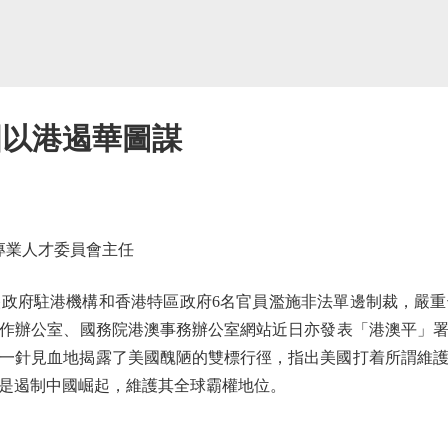
國以港遏華圖謀
專業人才委員會主任
府駐港機構和香港特區政府6名官員濫施非法單邊制裁，嚴重
作辦公室、國務院港澳事務辦公室網站近日亦發表「港澳平」
一針見血地揭露了美國醜陋的雙標行徑，指出美國打着所謂維
是遏制中國崛起，維護其全球霸權地位。