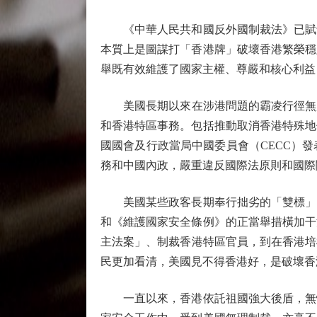
《中華人民共和國反外國制裁法》已賦予
本質上是圖謀打「香港牌」破壞香港繁榮穩
舉既有效維護了國家主權、尊嚴和核心利益
美國長期以來在涉港問題的霸凌行徑無所不
和香港特區事務。包括推動取消香港特殊地
國國會及行政當局中國委員會（CECC）
務和中國內政，嚴重違反國際法原則和國際
美國某些政客長期奉行拙劣的「雙標」，
和《維護國家安全條例》的正當舉措橫加干
主法案」、制裁香港特區官員，到在香港培
民更加看清，美國見不得香港好，是破壞香
一直以來，香港依託祖國強大後盾，無懼