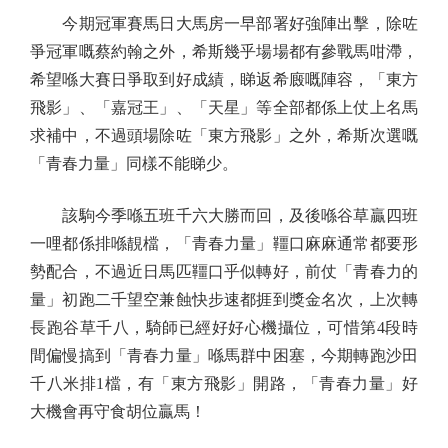
今期冠軍賽馬日大馬房一早部署好強陣出擊，除咗
爭冠軍嘅蔡約翰之外，希斯幾乎場場都有參戰馬咁滯，
希望喺大賽日爭取到好成績，睇返希廄嘅陣容，「東方
飛影」、「嘉冠王」、「天星」等全部都係上仗上名馬
求補中，不過頭場除咗「東方飛影」之外，希斯次選嘅
「青春力量」同樣不能睇少。
該駒今季喺五班千六大勝而回，及後喺谷草贏四班
一哩都係排喺靚檔，「青春力量」韁口麻麻通常都要形
勢配合，不過近日馬匹韁口乎似轉好，前仗「青春力的
量」初跑二千望空兼蝕快步速都捱到獎金名次，上次轉
長跑谷草千八，騎師已經好好心機攝位，可惜第4段時
間偏慢搞到「青春力量」喺馬群中困塞，今期轉跑沙田
千八米排1檔，有「東方飛影」開路，「青春力量」好
大機會再守食胡位贏馬！