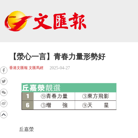
【滎心一言】青春力量形勢好
2025-04-27
香港文匯報 文匯馬經
丘嘉滎