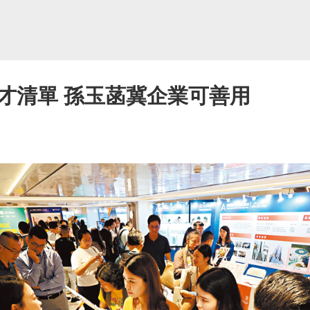
才清單 孫玉菡冀企業可善用