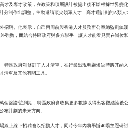
才及專才政策，在政策和頂層設計被提出後不斷根據世界變化
計分制作出調整，主動邀請頂尖領軍人才；高才通計劃的A類人
招聘。他表示，自己兩周前與香港人才服務辦公室總監劉鎮漢
力始終強勢，而結合特區政府與多方聯手，讓人才能看見實在崗位
特區政府剛修訂了人才清單，在行業出現明顯短缺時將其納入清
才清單及其他有關工具。
個簽證/註到期，特區政府會收集更多數據以得出客觀結論後公
公布計劃的未來方向。
線上線下招聘會以招攬人才，同時今年內將舉辦40場主題研