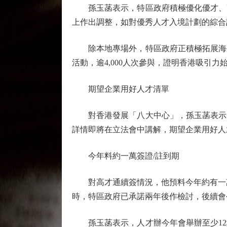
孫玉菡表示，特區政府積極優化優才、高
上作出調整，如對優秀人才入境計劃的綜合
除本地專場外，特區政府正積極拓展海外
活動，逾4,000人次參與，證明香港吸引
期望企業用好人才清單
對香港發展「八大中心」，孫玉菡表示，
詳情即將在立法會中講解，期望企業用好人
今年料約一萬簽證/註到期
對高才通續簽情況，他預料今年約有一萬
時，特區政府已承諾兩年後作檢討，後續會
孫玉菡表示，人才辦今年會舉辦至少12場