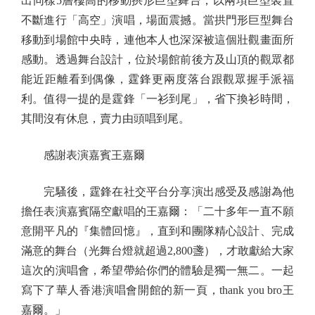
出同樣5層樓高的移動拱形巨型舞台，以兩項巨型裝置
不斷進行「高空」演唱，場面震撼。當拱門形巨型舞台
移動到場館中央時，連他本人也深深被這個壯觀畫面所
感動。透過舞台設計，位於場館前後方及山頂的觀眾都
能近距離看到偶像，霆鋒更兩度落台跟觀眾握手派福
利。值得一提的是霆鋒「一衫到尾」，省下換衫時間，
其間沒有休息，賣力由頭唱到尾。
感謝表演嘉賓王嘉爾
完騷後，霆鋒在社交平台分享演出感受及感謝為他
擔任表演嘉賓隔空獻唱的王嘉爾：「二十多年一直不願
意開平凡的『集體回憶』，直到和團隊精心設計、完成
滿意的舞台（光舞台燈就超過2,800盞），才敢獻給大家
這次的演唱會，希望帶給你們的體驗是獨一無二。一起
寫下了華人香港演唱會開館的新一頁，thank you bro王
嘉爾。」