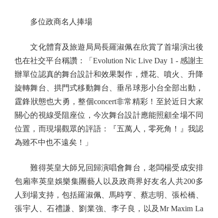
多位政商名人捧場
文化體育及旅遊局局長羅淑佩在欣賞了首場演出後
也在社交平台稱讚：「Evolution Nic Live Day 1 - 感謝主
辦單位認真的舞台設計和效果製作，煙花、噴火、升降
旋轉舞台、拱門式移動舞台、垂吊球形小台全部出動，
霆鋒狀態也大勇，整個concert非常精彩！至於近日大家
關心的視線受阻座位，今次舞台設計應能照顧全場不同
位置，而現場觀眾的評語：『五萬人，零死角！』我認
為雖不中也不遠矣！」
難得英皇大師兄回歸演唱會舞台，老闆楊受成安排
包廂率英皇娛樂集團藝人以及政商界好友名人共200多
人到場支持，包括羅淑佩、馬時亨、蔡志明、張松橋、
張宇人、石禮謙、劉業強、李子良，以及Mr Maxim La