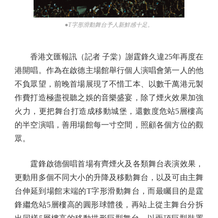
●T字形滑動舞台予人新鮮感十足。
香港文匯報訊（記者 子棠）謝霆鋒久違25年再度在
港開唱。作為在啟德主場館舉行個人演唱會第一人的他
不負眾望，前晚首場展現了不惜工本、以數千萬港元製
作費打造極盡視聽之娛的音樂盛宴，除了煙火效果加強
火力，更把舞台打造成移動城堡，還數度危站5層樓高
的半空演唱，善用場館每一寸空間，照顧各個方位的觀
眾。
霆鋒啟德個唱首場有齊煙火及各類舞台表演效果，
更動用多個不同大小的升降及移動舞台，以及可由主舞
台伸延到場館末端的T字形滑動舞台，而最矚目的是霆
鋒繼危站5層樓高的圓形球體後，再站上從主舞台分拆