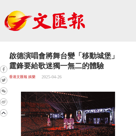
啟德演唱會將舞台變「移動城堡」
霆鋒要給歌迷獨一無二的體驗
2025-04-26
香港文匯報 娛樂