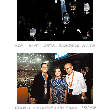
●霆鋒「一衫到尾」，沒有休息，賣力由頭唱到尾。 彭子文 攝
●羅淑佩(中)在欣賞了首場演出後在社交平台稱讚。 主辦方供圖