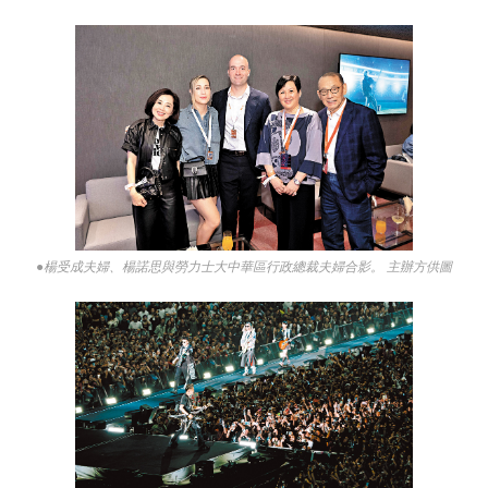
●楊受成夫婦、楊諾思與勞力士大中華區行政總裁夫婦合影。 主辦方供圖