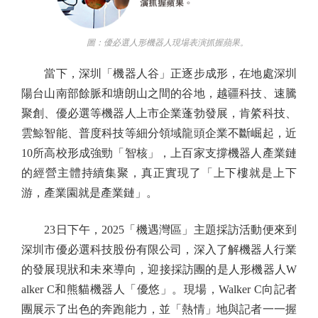
圖：優必選人形機器人現場表演抓握蘋果。
當下，深圳「機器人谷」正逐步成形，在地處深圳
陽台山南部餘脈和塘朗山之間的谷地，越疆科技、速騰
聚創、優必選等機器人上市企業蓬勃發展，肯綮科技、
雲鯨智能、普度科技等細分領域龍頭企業不斷崛起，近
10所高校形成強勁「智核」，上百家支撐機器人產業鏈
的經營主體持續集聚，真正實現了「上下樓就是上下
游，產業園就是產業鏈」。
23日下午，2025「機遇灣區」主題採訪活動便來到
深圳市優必選科技股份有限公司，深入了解機器人行業
的發展現狀和未來導向，迎接採訪團的是人形機器人W
alker C和熊貓機器人「優悠」。現場，Walker C向記者
團展示了出色的奔跑能力，並「熱情」地與記者一一握