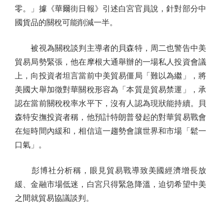
零。」據《華爾街日報》引述白宮官員說，針對部分中
國貨品的關稅可能削減一半。
被視為關稅談判主導者的貝森特，周二也警告中美
貿易局勢緊張，他在摩根大通舉辦的一場私人投資會議
上，向投資者坦言當前中美貿易僵局「難以為繼」，將
美國大舉加徵對華關稅形容為「本質是貿易禁運」，承
認在當前關稅稅率水平下，沒有人認為現狀能持續。貝
森特安撫投資者稱，他預計特朗普發起的對華貿易戰會
在短時間內緩和，相信這一趨勢會讓世界和市場「鬆一
口氣」。
彭博社分析稱，眼見貿易戰導致美國經濟增長放
緩、金融市場低迷，白宮只得緊急降溫，迫切希望中美
之間就貿易協議談判。