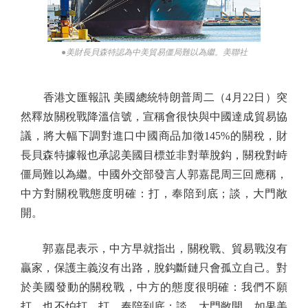
●美財長貝森特認為中美貿易僵局難以為繼。美聯社
香港文匯報訊 美國總統特朗普周二（4月22日）突
然釋放關稅戰降溫信號，宣稱會很快與中國達成貿易協
議，將大幅下調對進口中國商品加徵145%的關稅，財
長貝森特據報也承認美國目標並非對華脫鈎，關稅對峙
僵局難以為繼。中國外交部發言人郭嘉昆周三回應稱，
中方對關稅戰態度明確：打，奉陪到底；談，大門敞
開。
郭嘉昆表示，中方早就指出，關稅戰、貿易戰沒有
贏家，保護主義沒有出路，脫鈎斷鏈只會孤立自己。對
於美國發動的關稅戰，中方的態度很明確：我們不願
打，也不怕打。打，奉陪到底；談，大門敞開。如果美