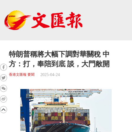
特朗普稱將大幅下調對華關稅 中
方：打，奉陪到底 談，大門敞開
2025-04-24
香港文匯報 要聞