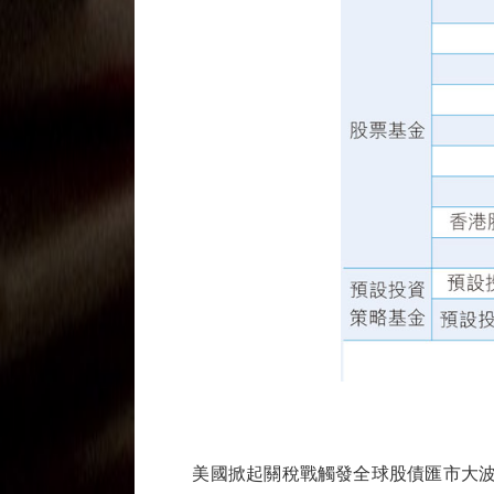
美國掀起關稅戰觸發全球股債匯市大波動