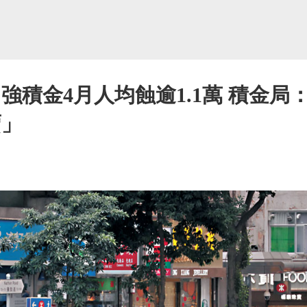
強積金4月人均蝕逾1.1萬 積金
賣」