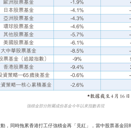
強積金部分附屬成份基金今年以來指數表現
，同時拖累香港打工仔強積金再「見紅」，當中股票基金回報