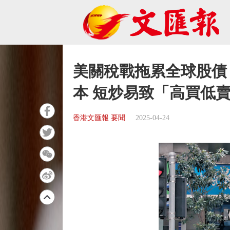
美關稅戰拖累全球股債 
本 短炒易致「高買低
香港文匯報 要聞
2025-04-24