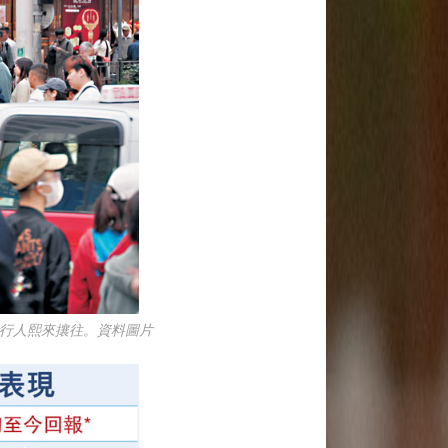
道行人熙來攘往。資料圖片