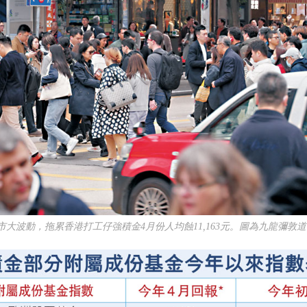
市大波動，拖累香港打工仔強積金4月份人均蝕11,163元。圖為九龍彌敦