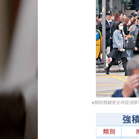
●關稅戰觸發全球股債匯