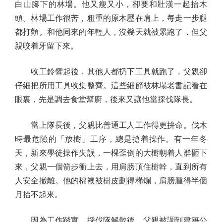
白山腳下的林場。他又瘦又小，卻要和壯漢一起抬木
頭。林場工作很苦，粗重的原木壓在肩上，每走一步腿
都打顫。和他同來的年輕人，沒幾天就被累跑了，但父
親咬着牙留下來。
收工鈴響起後，其他人都扔下工具就跑了，父親卻
仔細把所用工具收集整齊。這些細節被林場老書記看在
眼裏，先是調去食堂幫廚，後來又讓他當採伐隊長。
當上隊長後，父親比普通工人工作得更拚命。伐木
時最危險的「放樹」工序，總是搶着操作。有一年冬
天，新來學徒操作失誤，一棵歪倒的大樹朝着人群砸下
來，父親一個箭步衝上去，用肩膀頂住樹幹，直到所有
人安全撤離。他的棉襖被樹皮劃得稀爛，肩膀腫得半個
月抬不起來。
因為工作踏實，採伐隊解散後，父親被調到建築公