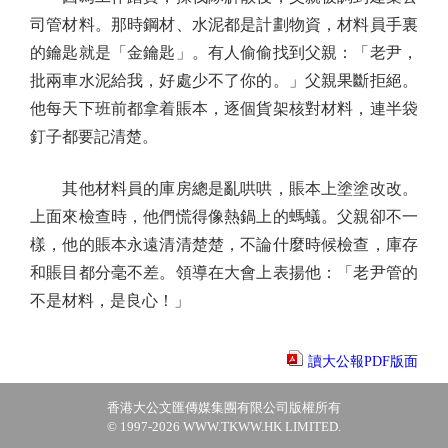
司管材料。那時鋼材、水泥都是計劃物資，材料員手裏
的鑰匙就是「金鑰匙」。有人偷偷找到父親：「老尹，
批兩車水泥給我，好處少不了你的。」父親果斷拒絕。
他每天下班前都拿着賬本，逐個貨架核對材料，連半袋
釘子都要記清楚。
其他材料員的庫房總是亂哄哄，賬本上塗塗改改。
上面來檢查時，他們慌得像熱鍋上的螞蟻。父親卻不一
樣，他的賬本永遠清清楚楚，不論什麼時候檢查，庫存
和賬目都分毫不差。領導在大會上表揚他：「老尹管的
不是材料，是良心！」
讀大公報PDF版面
香港大公文匯傳媒集團有限公司版權所有
© 1997-2026 WWW.TKWW.HK LIMITED.