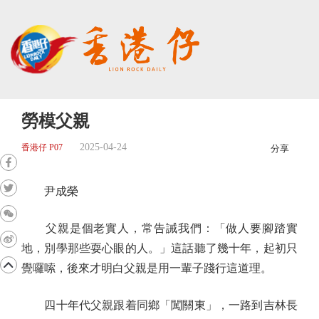
勞模父親
2025-04-24
香港仔 P07
分享
尹成榮
父親是個老實人，常告誡我們：「做人要腳踏實
地，別學那些耍心眼的人。」這話聽了幾十年，起初只
覺囉嗦，後來才明白父親是用一輩子踐行這道理。
四十年代父親跟着同鄉「闖關東」，一路到吉林長