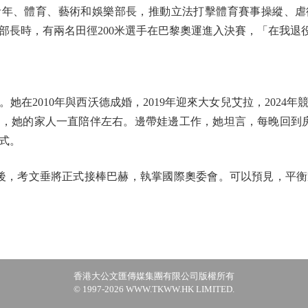
青年、體育、藝術和娛樂部長，推動立法打擊體育賽事操縱、虐
部長時，有兩名田徑200米選手在巴黎奧運進入決賽，「在我退
2010年與西沃德成婚，2019年迎來大女兒艾拉，2024
，她的家人一直陪伴左右。邊帶娃邊工作，她坦言，每晚回到
式。
後，考文垂將正式接棒巴赫，執掌國際奧委會。可以預見，平衡
香港大公文匯傳媒集團有限公司版權所有
© 1997-2026 WWW.TKWW.HK LIMITED.