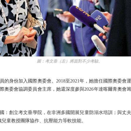
圖：考文垂（左）將面對不少考驗。
的身份加入國際奧委會。2018至2021年，她擔任國際奧委
國際奧委會協調委員會主席，她還深度參與2026年達喀爾青奧會籌
創立考文垂學院，在非洲多國開展兒童防溺水培訓；與丈夫西
3歲兒童教授團隊協作、抗壓能力等軟技能。