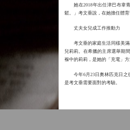
她在2018年出任津巴布韋
鬆。」考文垂說，在她擔任體育
丈夫女兒成工作推動力
考文垂的家庭生活同樣美滿。她在
兒莉莉。在希臘的主席選舉期間
褓中的莉莉，是她的「充電」方
今年6月23日奧林匹克日之
是考文垂需要面對的考驗。