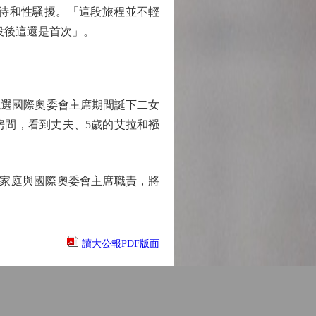
待和性騷擾。「這段旅程並不輕
役後這還是首次」。
年競選國際奧委會主席期間誕下二女
房間，看到丈夫、5歲的艾拉和襁
家庭與國際奧委會主席職責，將
讀大公報PDF版面