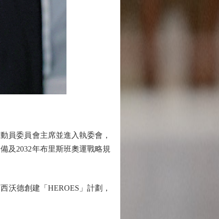
會運動員委員會主席並進入執委會，
備及2032年布里斯班奧運戰略規
沃德創建「HEROES」計劃，