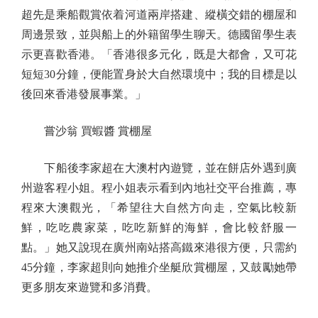
超先是乘船觀賞依着河道兩岸搭建、縱橫交錯的棚屋和
周邊景致，並與船上的外籍留學生聊天。德國留學生表
示更喜歡香港。「香港很多元化，既是大都會，又可花
短短30分鐘，便能置身於大自然環境中；我的目標是以
後回來香港發展事業。」
嘗沙翁 買蝦醬 賞棚屋
下船後李家超在大澳村內遊覽，並在餅店外遇到廣
州遊客程小姐。程小姐表示看到內地社交平台推薦，專
程來大澳觀光，「希望往大自然方向走，空氣比較新
鮮，吃吃農家菜，吃吃新鮮的海鮮，會比較舒服一
點。」她又說現在廣州南站搭高鐵來港很方便，只需約
45分鐘，李家超則向她推介坐艇欣賞棚屋，又鼓勵她帶
更多朋友來遊覽和多消費。