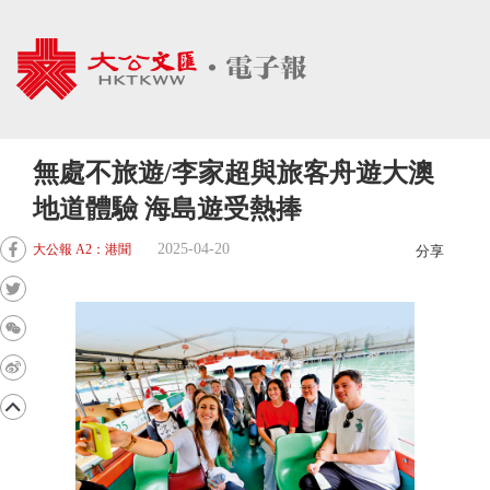
無處不旅遊/李家超與旅客舟遊大澳
地道體驗 海島遊受熱捧
2025-04-20
大公報 A2：港聞
分享