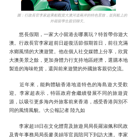
圖：行政長官李家超乘船觀賞大澳河道兩岸的特色景致，並與船上的
外籍留學生親切聊天。
悠長假期，一家大小留港去哪裏玩？特首帶你遊大
澳。行政長官李家超前日趁復活節假期首日，前往充滿
水鄉風情的大澳遊覽。他在個人社交媒體上分享，欣賞
大澳美景之餘，更加身體力行支持地區經濟，選購本地
製造的海味乾貨，還與前來遊覽的外國旅客親切交流。
近年來，能夠體驗香港地道特色的海島遊大受歡
迎。李家超表示，特區政府會繼續發展不同的旅遊資
源，以吸引更多海內外旅客前來香港，感受香港與別不
同的風情風貌。\大公報記者 陸九如
李家超18日在文化體育及旅遊局局長羅淑佩和民政
及青年事務局局長麥美娟等官員陪同下到訪大澳。李家