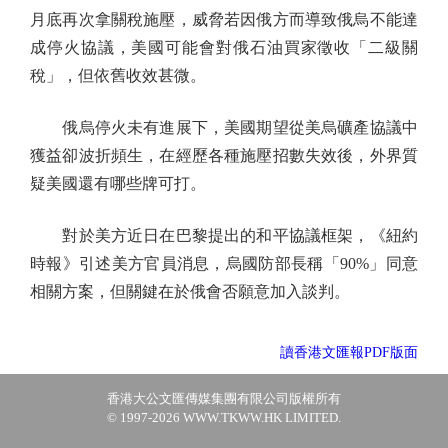
月底再次拿關稅施壓，威脅若因俄方而導致俄烏不能達
成停火協議，美國可能會對俄石油買家徵收「二級關
稅」，但依舊收效甚微。
俄烏停火未有進展下，美國期望從美烏礦產協議中
獲益卻波折頻生，在經歷各種施壓招數失效後，外界質
疑美國還有哪些牌可打。
對於美方近日在巴黎提出的和平協議框架，《紐約
時報》引述美方官員消息，烏國防部長稱「90%」同意
相關方案，但關鍵在於俄會否願意加入談判。
讀香港文匯報PDF版面
香港大公文匯傳媒集團有限公司版權所有
© 1997-2026 WWW.TKWW.HK LIMITED.