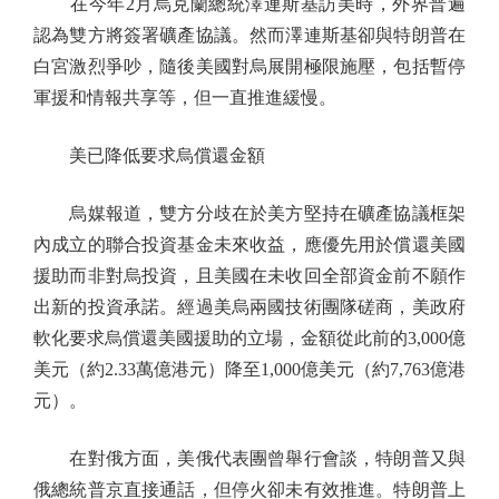
在今年2月烏克蘭總統澤連斯基訪美時，外界普遍
認為雙方將簽署礦產協議。然而澤連斯基卻與特朗普在
白宮激烈爭吵，隨後美國對烏展開極限施壓，包括暫停
軍援和情報共享等，但一直推進緩慢。
美已降低要求烏償還金額
烏媒報道，雙方分歧在於美方堅持在礦產協議框架
內成立的聯合投資基金未來收益，應優先用於償還美國
援助而非對烏投資，且美國在未收回全部資金前不願作
出新的投資承諾。經過美烏兩國技術團隊磋商，美政府
軟化要求烏償還美國援助的立場，金額從此前的3,000億
美元（約2.33萬億港元）降至1,000億美元（約7,763億港
元）。
在對俄方面，美俄代表團曾舉行會談，特朗普又與
俄總統普京直接通話，但停火卻未有效推進。特朗普上