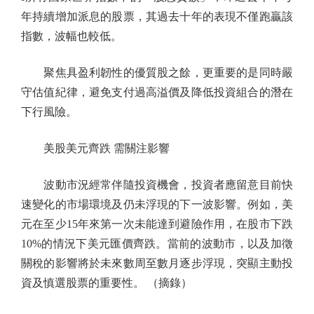
年持續增加派息的股票，其過去十年的表現不僅跑贏該
指數，波幅也較低。
聚焦具盈利韌性的優質股之餘，更重要的是同時嚴
守估值紀律，避免支付過高溢價及降低投資組合的潛在
下行風險。
美股美元齊跌 需關注影響
波動市況經常伴隨投資機會，投資者應留意目前快
速變化的市場環境及仍未浮現的下一波影響。例如，美
元在至少15年來第一次未能達到避險作用，在股市下跌
10%的情況下美元匯價齊跌。當前的波動市，以及加徵
關稅的影響將於未來數周至數月逐步浮現，突顯主動投
資及慎選股票的重要性。 （摘錄）