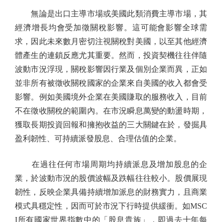
無論是出口主導市場或美國此類消費主導市場，其
經濟增長均會受加徵關稅影響。這可能會影響全球需
求，因此未來數月密切注視關稅對美國，以至其他經濟
體產生的連鎖反應尤其重要。然而，投資契機往往伴隨
波動市況浮現，關稅影響因行業及個別企業而異，正如
並非所有被徵收關稅國家的企業來自美國的收入都會受
影響。例如美國境外企業在美國賺取的服務收入，目前
不在徵收關稅的範圍內。在市況瞬息萬變的動盪時期，
獲取長期投資回報和擁抱收益的三大關鍵在於，發掘具
盈利韌性、可持續派發股息、合理估值的企業。
在過往任何市場周期均持續派息及增加股息的企
業，於波動市況的股價波幅及跌幅往往較小。股價展現
韌性，反映企業具備持續增加派息的財務實力，且商業
模式具穩定性，因而可於市況下行時提供緩衝。如MSC
I所有國家世界指數中的「股息貴族」，即過去十年每