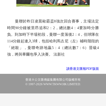
曼聯於昨日凌晨歐霸盃8強次回合賽事，主場法定
時間90分鐘被里昂追和2：2，總比數4：4要加時分勝
負。到加時下半場初段，曼聯一度落後2：4，但球隊在
114分鐘起連入3球，包括哈利馬古尼（左）補時階段的
「絕殺」，曼聯奇跡地贏5：4（總比數7：6）晉級4
強，將與畢爾包爭入決賽。 法新社
讀香港文匯報PDF版面
香港大公文匯傳媒集團有限公司版權所有
© 1997-2026 WWW.TKWW.HK LIMITED.