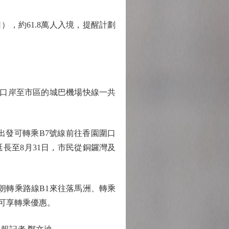
，約61.8萬人入境，提醒計劃
口岸至市區的城巴機場快線一共
門出發可轉乘B7號線前往香園圍口
長至8月31日，市民從銅鑼灣及
朗轉乘路線B1來往落馬洲、轉乘
，可享轉乘優惠。