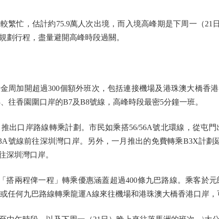
忙，估計約75.9萬人次出境，而入境高峰期是下周一（21日）
規劃行程，盡量避開高峰時段過關。
周加開超過300個額外班次，包括連接機場及港珠澳大橋香港
3、往香園圍口岸的B7及B8號線，高峰時段最密5分鐘一班。
推出口岸路線轉乘計劃。市民如乘搭56/56A號北環線，從屯
3A號線前往深圳灣口岸。另外，一月推出的免費轉乘B3X計劃延
前往深圳灣口岸。
兩程俾一程」轉乘優惠涵蓋超過400條九巴路線。乘客於元
岸，或任何九巴路線轉乘龍運A線來往機場和港珠澳大橋香港口岸