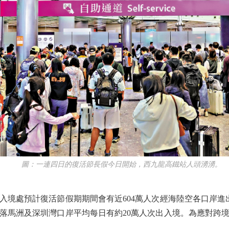
圖：一連四日的復活節長假今日開始，西九龍高鐵站人頭湧湧。
處預計復活節假期期間會有近604萬人次經海陸空各口岸進出
落馬洲及深圳灣口岸平均每日有約20萬人次出入境。為應對跨