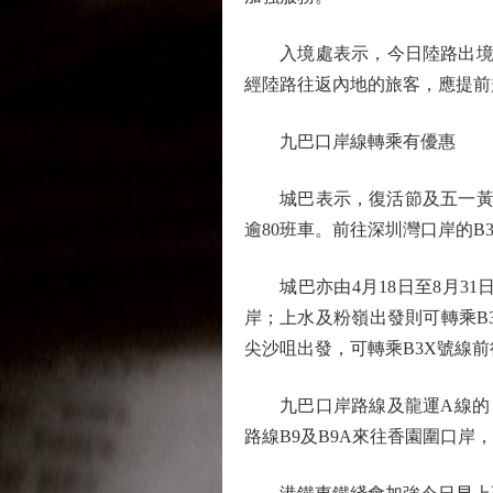
入境處表示，今日陸路出境較繁
經陸路往返內地的旅客，應提前
九巴口岸線轉乘有優惠
城巴表示，復活節及五一黃金
逾80班車。前往深圳灣口岸的B
城巴亦由4月18日至8月31日
岸；上水及粉嶺出發則可轉乘B
尖沙咀出發，可轉乘B3X號線
九巴口岸路線及龍運A線的「搭
路線B9及B9A來往香園圍口