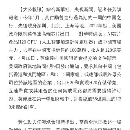
【大公報訊】綜合新華社、央視新聞、記者任芳頡
報道：今年1月，黃仁勳曾進行過為期約一周的中國之
行，先後現身深圳、北京、上海等地。2022年起，美國
政府限制英偉達高端芯片出口，「對華特供版」AI芯片
產品H20 GPU（人工智能加速計算處理器）成中國市場
主力，去年在中國市場銷售約100萬顆，收入超120億美
元。4月16日，英偉達向美國證監會提交的文件顯示，
美國政府當地時間4月9日發出通知，要求其向中國（包
括香港和澳門地區）和D：5國家組，或總部或最終母公
司位於該地區的企業，出口H20和實現H20存儲帶寬、
互連帶寬或其組合的任何集成電路都將需要獲得許可
證。英偉達在第一季度財報中，計提總值55億美元的H2
0未履約訂單。
黃仁勳與任鴻斌會談時指出，當前全球正掀起一場